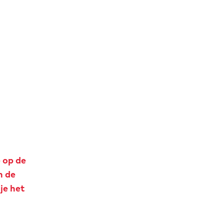
 op de
h de
je het