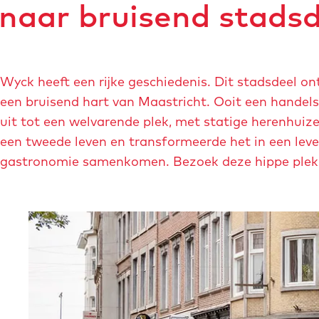
a
naar bruisend stadsd
e
s
c
t
h
r
t
Wyck heeft een rijke geschiedenis. Dit stadsdeel o
i
s
een bruisend hart van Maastricht. Ooit een handels
c
t
uit tot een welvarende plek, met statige herenhuize
h
r
een tweede leven en transformeerde het in een leve
t
a
gastronomie samenkomen. Bezoek deze hippe plek d
-
a
s
t
t
-
a
w
t
y
i
c
o
k
n
-