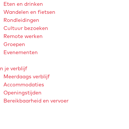
Eten en drinken
Wandelen en fietsen
Rondleidingen
Cultuur bezoeken
Remote werken
Groepen
Evenementen
n je verblijf
Meerdaags verblijf
Accommodaties
Openingstijden
Bereikbaarheid en vervoer
strichtjaar 2026
André Rieu
Maastricht Store
Explore Maastricht