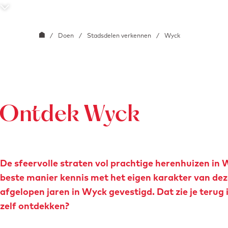
e
S
c
G
/
Doen
/
Stadsdelen verkennen
/
Wyck
r
a
o
n
l
a
l
a
n
r
Ontdek Wyck
a
d
a
e
r
h
De sfeervolle straten vol prachtige herenhuizen in 
b
o
beste manier kennis met het eigen karakter van dez
e
m
afgelopen jaren in Wyck gevestigd. Dat zie je terug 
n
e
zelf ontdekken?
e
p
d
a