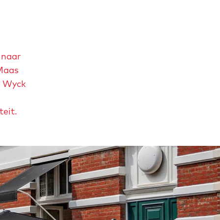
 naar
 Maas
eg Wyck
eit.