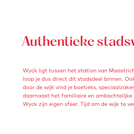
e
g
n
e
Authentieke stads
Wyck ligt tussen het station van Maastric
loop je dus direct dit stadsdeel binnen. O
door de wijk vind je boetieks, speciaalzake
daarnaast het familiaire en ambachtelijk
Wyck zijn eigen sfeer. Tijd om de wijk te v