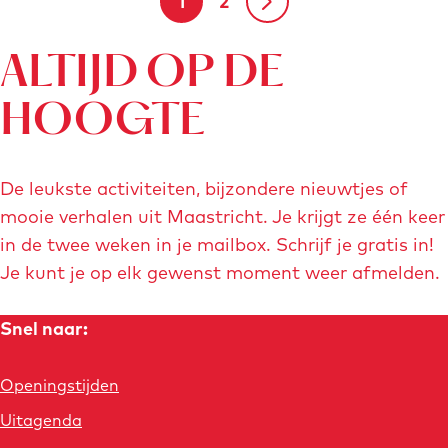
1
2
d
H
G
G
g
l
e
u
a
a
e
ALTIJD OP DE
i
i
n
n
HOOGTE
d
d
a
a
i
n
i
a
a
De leukste activiteiten, bijzondere nieuwtjes of
g
g
r
r
mooie verhalen uit Maastricht. Je krijgt ze één keer
S
in de twee weken in je mailbox. Schrijf je gratis in!
e
p
d
t
Je kunt je op elk gewenst moment weer afmelden.
a
p
a
e
d
Snel naar:
a
g
v
h
u
g
i
o
Openingstijden
i
i
n
l
Uitagenda
s