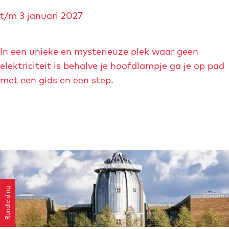
S
t/m 3 januari 2027
t
e
p
In een unieke en mysterieuze plek waar geen
t
elektriciteit is behalve je hoofdlampje ga je op pad
o
met een gids en een step.
c
h
t
G
r
o
t
Rondleiding
t
e
n