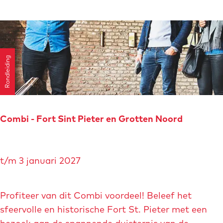
d
i
n
g
Rondleiding
e
n
p
r
o
Combi - Fort Sint Pieter en Grotten Noord
e
v
C
e
t/m 3 januari 2027
o
r
m
i
b
Profiteer van dit Combi voordeel! Beleef het
j
i
sfeervolle en historische Fort St. Pieter met een
W
-