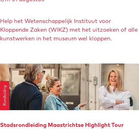
o
4
n
t
n
Help het Wetenschappelijk Instituut voor
/
e
Kloppende Zaken (WIKZ) met het uitzoeken of alle
m
f
kunstwerken in het museum wel kloppen.
1
a
0
n
j
t
a
e
a
n
r
Rondleiding
:
K
i
d
s
Stadsrondleiding Maastrichtse Highlight Tour
K