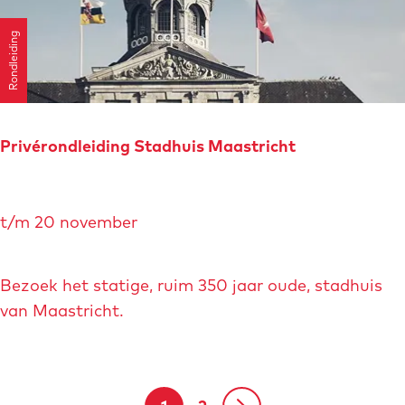
o
i
f
Rondleiding
d
d
i
k
n
w
g
a
A
Privérondleiding Stadhuis Maastricht
r
r
t
t
P
i
s
t/m 20 november
r
e
&
i
r
H
v
Bezoek het statige, ruim 350 jaar oude, stadhuis
e
é
van Maastricht.
r
r
i
o
t
n
a