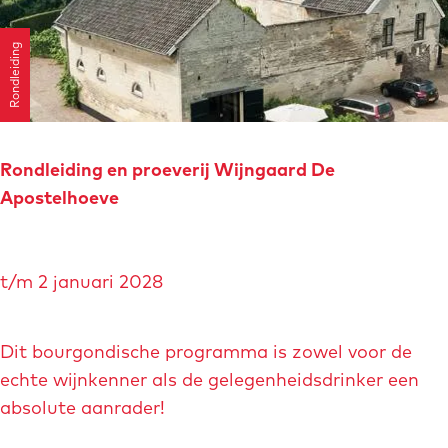
n
g
Rondleiding
G
r
o
t
t
Rondleiding en proeverij Wijngaard De
e
Apostelhoeve
n
N
R
o
t/m 2 januari 2028
o
o
n
r
d
Dit bourgondische programma is zowel voor de
d
l
echte wijnkenner als de gelegenheidsdrinker een
e
absolute aanrader!
i