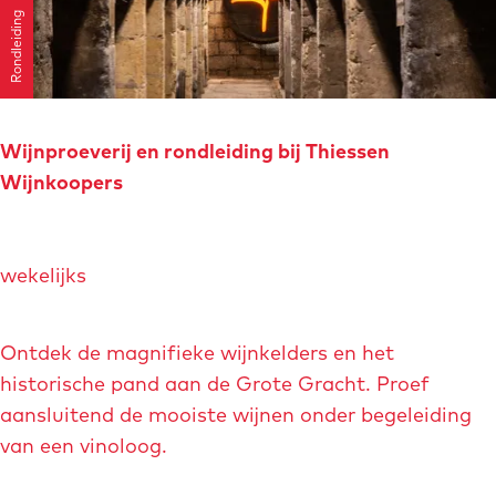
Rondleiding
g
S
t
a
d
Wijnproeverij en rondleiding bij Thiessen
s
Wijnkoopers
b
r
W
o
wekelijks
i
u
j
w
n
Ontdek de magnifieke wijnkelders en het
e
p
historische pand aan de Grote Gracht. Proef
r
r
aansluitend de mooiste wijnen onder begeleiding
i
o
van een vinoloog.
j
e
M