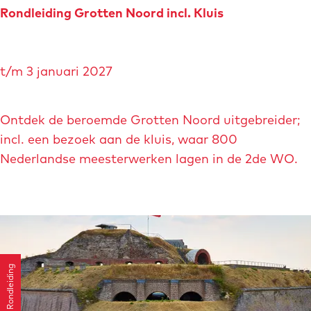
e
Rondleiding Grotten Noord incl. Kluis
n
Z
R
o
t/m 3 januari 2027
o
n
n
n
d
Ontdek de beroemde Grotten Noord uitgebreider;
e
l
incl. een bezoek aan de kluis, waar 800
b
e
Nederlandse meesterwerken lagen in de 2de WO.
e
i
r
d
g
i
n
g
Rondleiding
G
r