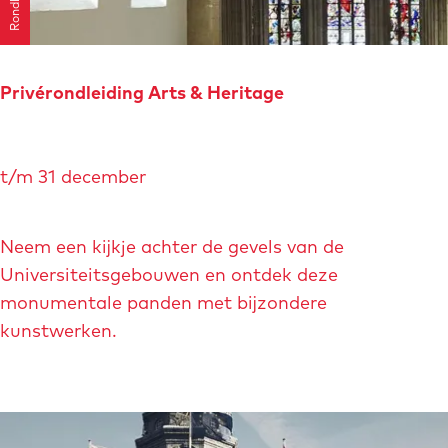
i
l
n
i
g
g
G
Privérondleiding Arts & Heritage
h
r
t
o
P
T
t
t/m 31 december
r
o
t
i
u
e
v
Neem een kijkje achter de gevels van de
r
n
é
Universiteitsgebouwen en ontdek deze
N
r
monumentale panden met bijzondere
A
o
kunstwerken.
V
n
O
d
H
l
o
e