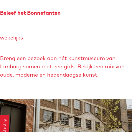
Z
o
Beleef het Bonnefanten
n
n
B
e
wekelijks
e
b
l
e
e
Breng een bezoek aan hét kunstmuseum van
r
e
Limburg samen met een gids. Bekijk een mix van
g
f
oude, moderne en hedendaagse kunst.
h
e
t
B
o
Rondleiding
n