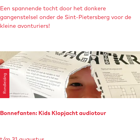
e
d
Een spannende tocht door het donkere
n
e
gangenstelsel onder de Sint-Pietersberg voor de
W
r
kleine avonturiers!
a
g
l
r
d
o
e
t
c
t
k
Rondleiding
e
n
t
o
c
Bonnefanten: Kids Klopjacht audiotour
h
t
B
:
t/m 31 augustus