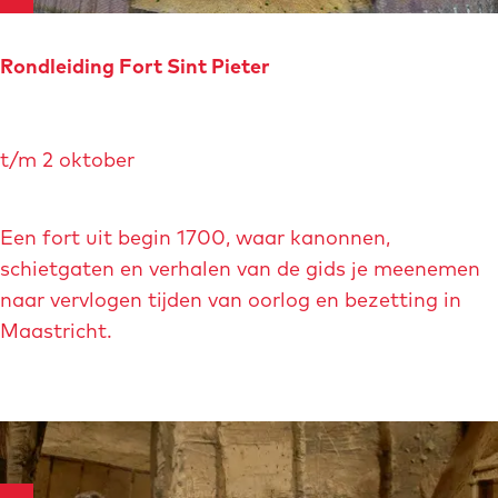
o
t
t
Rondleiding Fort Sint Pieter
e
n
R
N
t/m 2 oktober
o
o
n
o
d
Een fort uit begin 1700, waar kanonnen,
r
l
schietgaten en verhalen van de gids je meenemen
d
e
naar vervlogen tijden van oorlog en bezetting in
i
i
Maastricht.
n
d
c
i
l
n
.
g
K
F