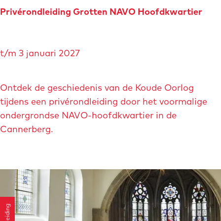
r
M
Privérondleiding Grotten NAVO Hoofdkwartier
a
a
P
s
t/m 3 januari 2027
r
t
i
r
v
Ontdek de geschiedenis van de Koude Oorlog
i
é
tijdens een privérondleiding door het voormalige
c
r
ondergrondse NAVO-hoofdkwartier in de
h
o
Cannerberg.
t
n
s
d
e
l
H
e
i
i
g
Rondleiding
d
h