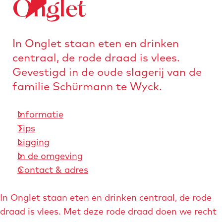
Onglet
o
e
n
r
a
s
a
In Onglet staan eten en drinken
t
r
centraal, de rode draad is vlees.
u
d
Gevestigd in de oude slagerij van de
r
e
familie Schürmann te Wyck.
e
h
n
o
Informatie
m
Tips
e
Ligging
p
In de omgeving
a
Contact & adres
g
e
In Onglet staan eten en drinken centraal, de rode
draad is vlees. Met deze rode draad doen we recht