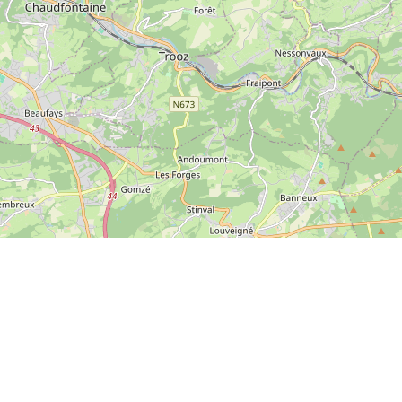
Leaflet
|
© OpenStreetMap contributors
Adresgegevens