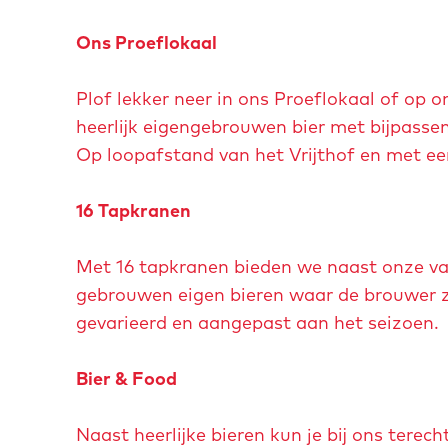
m
o
e
Ons Proeflokaal
t
t
e
v
Plof lekker neer in ons Proeflokaal of op o
a
e
heerlijk eigengebrouwen bier met bijpassen
f
r
Op loopafstand van het Vrijthof en met ee
b
g
e
r
16 Tapkranen
e
o
l
t
Met 16 tapkranen bieden we naast onze vas
d
e
gebrouwen eigen bieren waar de brouwer zijn
i
a
gevarieerd en aangepast aan het seizoen.
n
f
g
b
Bier & Food
B
e
a
e
Naast heerlijke bieren kun je bij ons terec
r