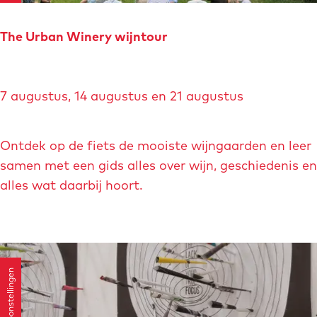
u
c
The Urban Winery wijntour
t
i
T
e
7 augustus, 14 augustus en 21 augustus
h
e
U
Ontdek op de fiets de mooiste wijngaarden en leer
r
samen met een gids alles over wijn, geschiedenis en
b
alles wat daarbij hoort.
a
n
W
i
Tentoonstellingen
n
e