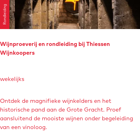
k
n
Rondleiding
t
e
e
n
s
Wijnproeverij en rondleiding bij Thiessen
t
Wijnkoopers
a
d
W
s
wekelijks
i
d
j
e
n
Ontdek de magnifieke wijnkelders en het
e
p
historische pand aan de Grote Gracht. Proef
l
r
aansluitend de mooiste wijnen onder begeleiding
o
van een vinoloog.
e