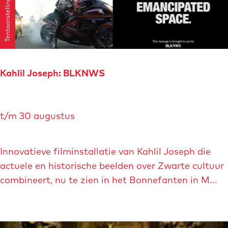
Tentoonstellingen
l
e
i
d
i
n
Kahlil Joseph: BLKNWS
g
S
K
t
t/m 30 augustus
a
a
h
d
l
Innovatieve filminstallatie van Kahlil Joseph die
h
i
actuele en historische beelden over Zwarte cultuur
u
l
combineert, nu te zien in het Bonnefanten in M...
i
J
s
o
M
s