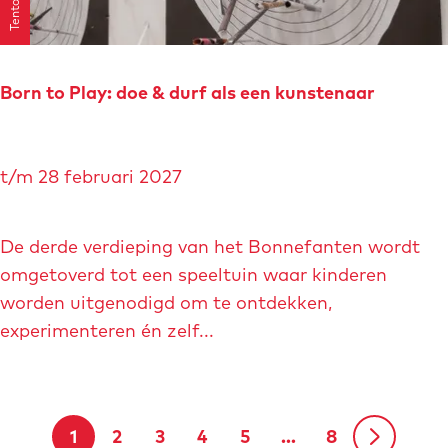
r
y
w
i
Born to Play: doe & durf als een kunstenaar
j
n
B
t
t/m 28 februari 2027
o
o
r
u
n
De derde verdieping van het Bonnefanten wordt
r
t
omgetoverd tot een speeltuin waar kinderen
o
worden uitgenodigd om te ontdekken,
P
experimenteren én zelf...
l
a
y
1
2
3
4
5
…
8
: