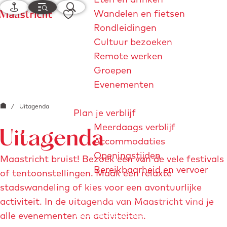
K
M
Z
F
Wandelen en fietsen
a
e
o
G
a
Rondleidingen
a
n
e
a
v
Cultuur bezoeken
r
u
k
n
o
Remote werken
t
e
a
r
Groepen
n
a
i
Evenementen
r
e
G
/
Uitagenda
d
t
Plan je verblijf
a
e
e
Meerdaags verblijf
Uitagenda
n
h
n
Accommodaties
a
o
Openingstijden
Maastricht bruist! Bezoek een van de vele festivals
a
m
Bereikbaarheid en vervoer
of tentoonstellingen. Maak een relaxte
r
e
stadswandeling of kies voor een avontuurlijke
d
p
Maastrichtjaar 2026
André Rieu
Maastricht
activiteit. In de uitagenda van Maastricht vind je
e
a
Store
Explore Maastricht
alle evenementen en activiteiten.
h
g