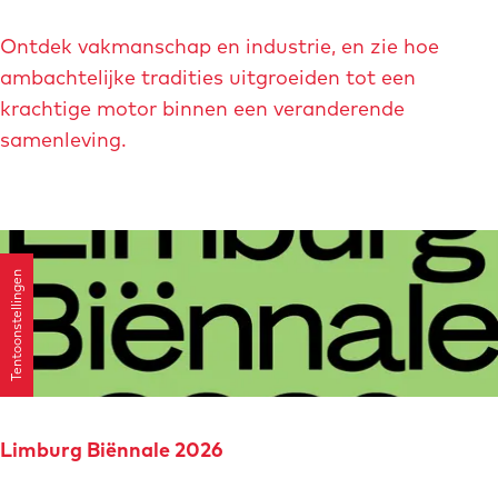
e
O
s
Ontdek vakmanschap en industrie, en zie hoe
H
t
ambachtelijke tradities uitgroeiden tot een
o
e
krachtige motor binnen een veranderende
o
r
samenleving.
f
l
d
i
k
j
w
k
a
Tentoonstellingen
g
r
e
t
m
i
a
e
a
r
k
Limburg Biënnale 2026
t