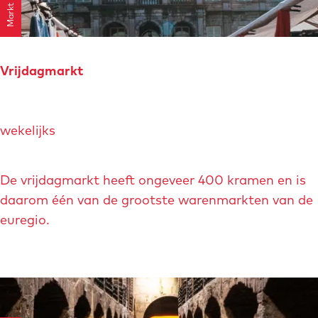
t
Markt
o
t
s
Vrijdagmarkt
t
a
V
n
wekelijks
r
d
i
k
j
De vrijdagmarkt heeft ongeveer 400 kramen en is
o
d
daarom één van de grootste warenmarkten van de
m
a
euregio.
i
g
n
m
g
a
v
r
a