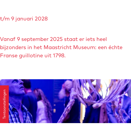
e
j
t
D
B
e
t/m 9 januari 2028
e
o
n
g
s
b
u
Vanaf 9 september 2025 staat er iets heel
c
e
i
bijzonders in het Maastricht Museum: een échte
h
r
l
Franse guillotine uit 1798.
g
l
o
t
i
Tentoonstellingen
n
e
-
e
e