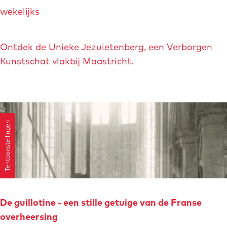
R
s
v
wekelijks
o
e
e
n
u
r
d
Ontdek de Unieke Jezuietenberg, een Verborgen
m
i
l
Kunstschat vlakbij Maastricht.
j
e
b
i
i
d
j
i
B
Tentoonstellingen
n
r
g
o
J
u
e
w
z
e
u
De guillotine - een stille getuige van de Franse
r
ï
overheersing
i