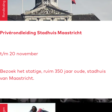
c
Rondleiding
u
r
e
m
s
i
n
Privérondleiding Stadhuis Maastricht
g
P
t/m 20 november
r
i
v
Bezoek het statige, ruim 350 jaar oude, stadhuis
é
van Maastricht.
r
o
n
d