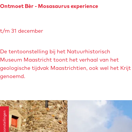
n
Ontmoet Bèr - Mosasaurus experience
s
t
O
i
t/m 31 december
n
l
t
l
m
De tentoonstelling bij het Natuurhistorisch
e
o
Museum Maastricht toont het verhaal van het
g
e
geologische tijdvak Maastrichtien, ook wel het Krijt
e
t
genoemd.
t
B
u
è
i
r
g
-
e
Tentoonstellingen
M
v
o
a