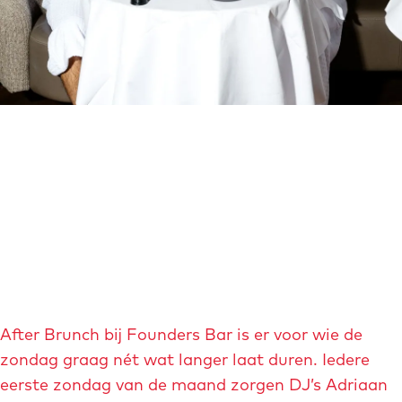
i
m
a
g
e
O
p
e
n
p
o
p
u
After Brunch bij Founders Bar is er voor wie de
p
zondag graag nét wat langer laat duren. Iedere
m
eerste zondag van de maand zorgen DJ’s Adriaan
e