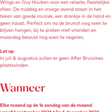
Wings en Guy Houben voor een relaxte, feestelijke
t
sfeer. De middag en vroege avond staan in het
v
teken van goede muziek, een drankje in de hand en
e
geen haast. Perfect om na de brunch nog even te
r
blijven hangen, bij te praten met vrienden en
g
maandag bewust nog even te negeren.
r
o
Let op
t
In juli & augustus zullen er geen After Brunches
e
plaatsvinden.
a
f
b
Wanneer
e
e
l
Elke maand op de 1e zondag van de maand
d