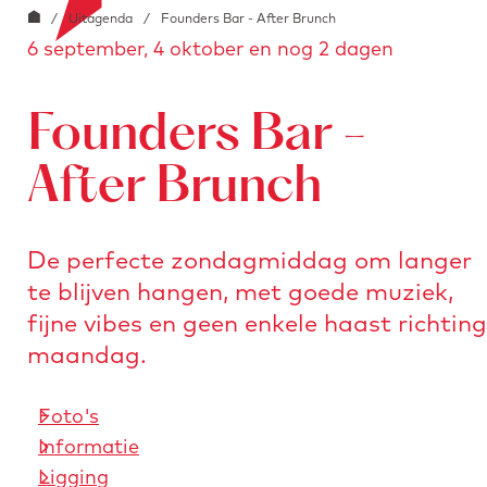
G
o
/
Uitagenda
/
Founders Bar - After Brunch
e
i
6 september, 4 oktober en nog 2 dagen
a
o
a
n
r
b
a
s
l
Founders Bar -
a
t
o
r
u
After Brunch
c
d
r
k
e
e
.
De perfecte zondagmiddag om langer
h
n
i
te blijven hangen, met goede muziek,
o
m
fijne vibes en geen enkele haast richting
m
a
maandag.
e
g
p
e
Foto's
a
Informatie
g
Ligging
e