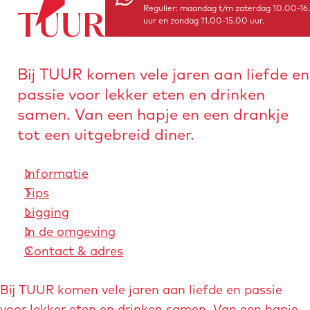
Regulier: maandag t/m zaterdag 10.00-16
a
o
e
TUUR
uur en zondag 11.00-15.00 uur.
n
r
a
s
a
t
Bij TUUR komen vele jaren aan liefde en
r
u
passie voor lekker eten en drinken
d
r
samen. Van een hapje en een drankje
e
e
tot een uitgebreid diner.
h
n
o
Informatie
m
Tips
e
Ligging
p
In de omgeving
a
Contact & adres
g
e
Bij TUUR komen vele jaren aan liefde en passie
voor lekker eten en drinken samen. Van een hapje