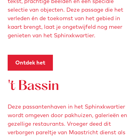
tekst, prachtige beelden en een speciale
r
o
s
a
selectie van objecten. Deze passage die het
t
n
t
r
verleden én de toekomst van het gebied in
i
-
a
k
kaart brengt, laat je ongetwijfeld nog meer
e
r
n
e
genieten van het Sphinxkwartier.
r
o
d
t
-
w
-
i
m
e
m
n
a
n
Ontdek het
a
g
i
a
i
-
s
't Bassin
s
m
o
o
a
n
n
i
-
Deze passantenhaven in het Sphinxkwartier
-
s
r
wordt omgeven door pakhuizen, galerieën en
r
o
o
gezellige restaurants. Vroeger deed dit
o
n
w
verborgen pareltje van Maastricht dienst als
w
-