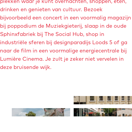
plekken waar je kunt overnachten, shoppen, eten,
drinken en genieten van cultuur. Bezoek
bijvoorbeeld een concert in een voormalig magazijn
bij poppodium de Muziekgieterij, slaap in de oude
Sphinxfabriek bij The Social Hub, shop in
industriële sferen bij designparadijs Loods 5 of ga
naar de film in een voormalige energiecentrale bij
Lumière Cinema. Je zult je zeker niet vervelen in
deze bruisende wijk.
O
O
p
p
O
O
e
e
p
p
n
n
e
e
p
p