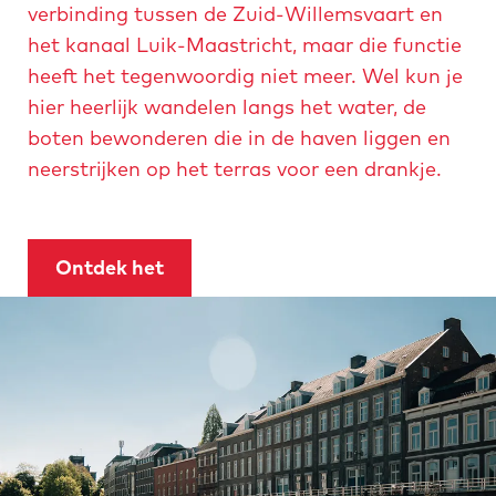
e
verbinding tussen de Zuid-Willemsvaart en
e
r
n
het kanaal Luik-Maastricht, maar die functie
n
o
a
heeft het tegenwoordig niet meer. Wel kun je
a
w
hier heerlijk wandelen langs het water, de
e
boten bewonderen die in de haven liggen en
n
neerstrijken op het terras voor een drankje.
a
-
2
Ontdek het
0
2
2
.
j
p
e
g