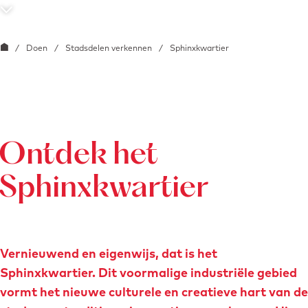
e
S
c
G
/
Doen
/
Stadsdelen verkennen
/
Sphinxkwartier
r
a
o
n
l
a
l
a
n
r
Ontdek het
a
d
Sphinxkwartier
a
e
r
h
b
o
e
m
Vernieuwend en eigenwijs, dat is het
n
e
Sphinxkwartier. Dit voormalige industriële gebied
e
p
vormt het nieuwe culturele en creatieve hart van de
d
a