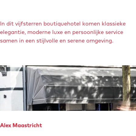
t
i
H
e
In dit vijfsterren boutiquehotel komen klassieke
o
w
elegantie, moderne luxe en persoonlijke service
t
o
samen in een stijlvolle en serene omgeving.
e
n
l
i
M
n
a
g
i
e
s
n
o
n
M
a
Alex Maastricht
a