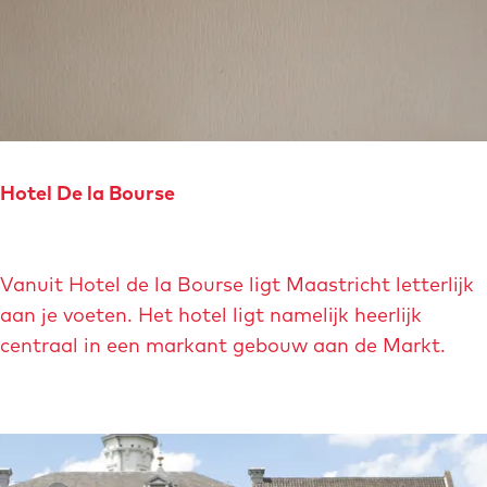
e
H
o
t
e
l
Hotel De la Bourse
B
e
H
a
Vanuit Hotel de la Bourse ligt Maastricht letterlijk
o
u
aan je voeten. Het hotel ligt namelijk heerlijk
t
m
centraal in een markant gebouw aan de Markt.
e
o
l
n
D
t
e
M
l
a