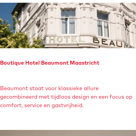
i
t
a
n
n
i
q
Boutique Hotel Beaumont Maastricht
u
e
B
Beaumont staat voor klassieke allure
o
gecombineerd met tijdloos design en een focus op
u
comfort, service en gastvrijheid.
t
i
q
u