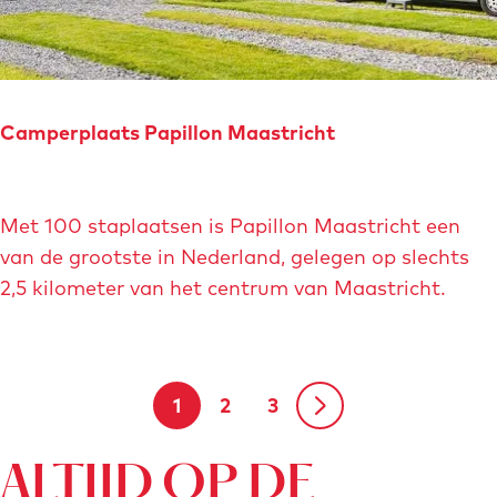
o
t
e
l
Camperplaats Papillon Maastricht
C
h
C
â
Met 100 staplaatsen is Papillon Maastricht een
a
t
van de grootste in Nederland, gelegen op slechts
m
e
2,5 kilometer van het centrum van Maastricht.
p
a
e
u
r
B
p
e
1
2
3
H
G
G
G
l
t
a
h
u
a
a
a
ALTIJD OP DE
a
l