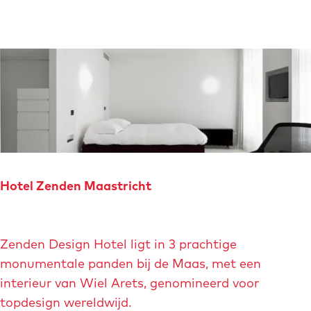
a
&
d
S
s
p
h
a
e
r
b
e
r
g
Hotel Zenden Maastricht
d
e
H
P
Zenden Design Hotel ligt in 3 prachtige
o
o
monumentale panden bij de Maas, met een
t
s
interieur van Wiel Arets, genomineerd voor
e
h
topdesign wereldwijd.