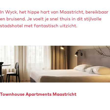
s
A
t
In Wyck, het hippe hart van Maastricht, bereikbaar
l
r
en bruisend. Je voelt je snel thuis in dit stijlvolle
e
i
stadshotel met fantastisch uitzicht.
x
c
M
h
a
t
a
-
s
H
t
a
r
n
i
d
c
w
h
r
Townhouse Apartments Maastricht
t
i
t