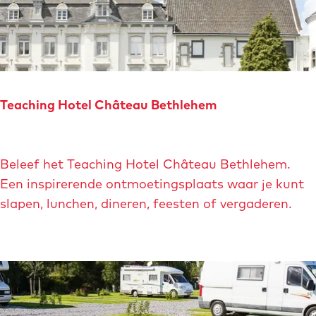
a
a
B
s
o
t
u
r
r
i
Teaching Hotel Château Bethlehem
s
c
e
h
T
t
Beleef het Teaching Hotel Château Bethlehem.
e
Een inspirerende ontmoetingsplaats waar je kunt
a
slapen, lunchen, dineren, feesten of vergaderen.
c
h
i
n
g
H