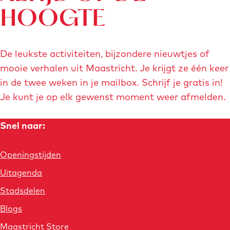
i
n
n
n
t
e
HOOGTE
s
h
d
a
a
a
P
e
i
a
a
a
a
De leukste activiteiten, bijzondere nieuwtjes of
m
g
r
r
r
p
mooie verhalen uit Maastricht. Je krijgt ze één keer
i
in de twee weken in je mailbox. Schrijf je gratis in!
e
p
p
d
l
Je kunt je op elk gewenst moment weer afmelden.
p
a
a
e
l
o
Snel naar:
a
g
g
v
n
g
i
i
o
M
Openingstijden
i
n
n
l
a
Uitagenda
a
n
a
a
g
Stadsdelen
s
a
e
Blogs
t
r
Maastricht Store
n