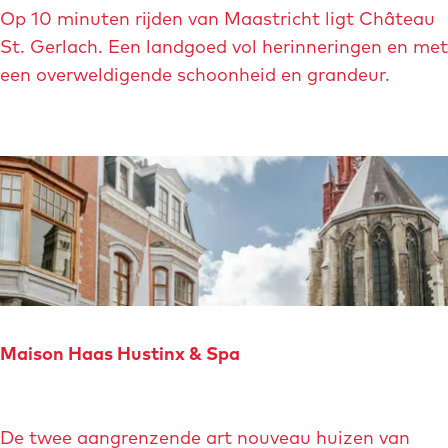
C
n
Op 10 minuten rijden van Maastricht ligt Château
h
t
St. Gerlach. Een landgoed vol herinneringen en met
â
s
een overweldigende schoonheid en grandeur.
t
M
e
a
a
a
u
s
S
t
t
r
.
i
G
c
e
h
r
t
Maison Haas Hustinx & Spa
l
a
M
c
De twee aangrenzende art nouveau huizen van