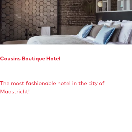
t
e
e
r
o
p
:
Cousins Boutique Hotel
C
The most fashionable hotel in the city of
o
Maastricht!
u
s
i
n
s