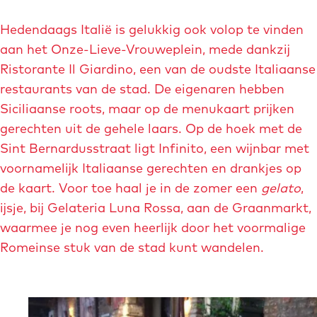
o
o
v
e
e
t
t
-
-
Hedendaags Italië is gelukkig ook volop te vinden
V
e
e
V
aan het Onze-Lieve-Vrouweplein, mede dankzij
r
o
a
a
r
Ristorante Il Giardino, een van de oudste Italiaanse
u
f
f
w
o
restaurants van de stad. De eigenaren hebben
e
b
b
u
b
Siciliaanse roots, maar op de menukaart prijken
a
e
e
w
gerechten uit de gehele laars. Op de hoek met de
s
i
e
e
e
Sint Bernardusstraat ligt Infinito, een wijnbar met
l
l
l
i
b
voornamelijk Italiaanse gerechten en drankjes op
e
d
d
a
k
de kaart. Voor toe haal je in de zomer een
gelato
,
i
i
s
ijsje, bij Gelateria Luna Rossa, aan de Graanmarkt,
n
n
i
waarmee je nog even heerlijk door het voormalige
g
g
l
Romeinse stuk van de stad kunt wandelen.
o
o
i
n
n
e
z
z
k