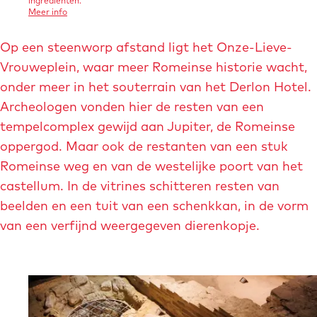
n
ingrediënten.
o
Meer info
o
v
e
&
Op een steenworp afstand ligt het Onze-Lieve-
r
V
F
Vrouweplein, waar meer Romeinse historie wacht,
i
r
n
onder meer in het souterrain van het Derlon Hotel.
o
i
&
Archeologen vonden hier de resten van een
F
e
tempelcomplex gewijd aan Jupiter, de Romeinse
r
i
n
oppergod. Maar ook de restanten van een stuk
e
d
n
Romeinse weg en van de westelijke poort van het
d
s
s
castellum. In de vitrines schitteren resten van
beelden en een tuit van een schenkkan, in de vorm
van een verfijnd weergegeven dierenkopje.