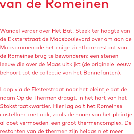
van de Romeinen
a
r
a
i
s
t
c
r
i
Wandel verder over Het Bat. Steek ter hoogte van
h
c
de Eksterstraat de Maasboulevard over om aan de
h
t
t
Maaspromenade het enige zichtbare restant van
de Romeinse brug te bewonderen: een stenen
leeuw die over de Maas uitkijkt (de originele leeuw
behoort tot de collectie van het Bonnefanten).
Loop via de Eksterstraat naar het pleintje dat de
naam Op de Thermen draagt, in het hart van het
Stokstraatkwartier. Hier lag ooit het Romeinse
castellum, met ook, zoals de naam van het pleintje
al doet vermoeden, een groot thermencomplex. De
restanten van de thermen zijn helaas niet meer