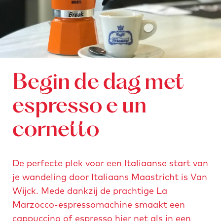
a
s
t
v
a
n
Begin de dag met
C
espresso e un
i
a
cornetto
o
t
u
De perfecte plek voor een Italiaanse start van
t
je wandeling door Italiaans Maastricht is Van
t
Wijck. Mede dankzij de prachtige La
i
Marzocco-espressomachine smaakt een
cappuccino of espresso hier net als in een