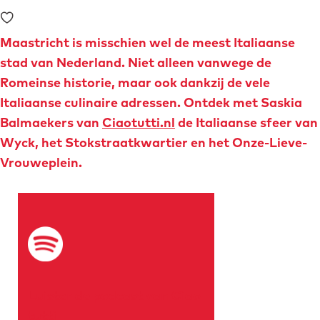
o
Voeg toe als favoriet
e
m
Maastricht is misschien wel de meest Italiaanse
e
stad van Nederland. Niet alleen vanwege de
p
Romeinse historie, maar ook dankzij de vele
a
Italiaanse culinaire adressen. Ontdek met Saskia
g
Balmaekers van
Ciaotutti.nl
de Italiaanse sfeer van
e
Wyck, het Stokstraatkwartier en het Onze-Lieve-
Vrouweplein.
Luister de podcast van Ciao
tutti