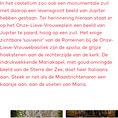
In het castellum zou ook een monumentale zuil
r
e
l
met daarop een levensgroot beeld van Jupiter
r
o
n
hebben gestaan. Ter herinnering hieraan staat er
l
op het Onze-Lieve-Vrouweplein een beeld van
o
Jupiter te paard, hoog op een zuil. Het enige
n
zichtbare ‘souvenir’ van de Romeinen bij de Onze-
Lieve-Vrouwebasiliek zijn de
spolia
, de grijze
hoekstenen aan de rechterzijde van de kerk. De
indrukwekkende Mariakapel, met goud omringde
beeld van de Sterre der Zee, doet heel Italiaans
aan. Steek er net als de Maastrichtenaren een
kaarsje aan, aan de voeten van Maria.
O
O