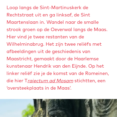
a
e
d
Loop langs de Sint-Martinuskerk de
a
e
a
Rechtstraat uit en ga linksaf, de Sint
u
u
Maartenslaan in. Wandel naar de smalle
strook groen op de Oeverwal langs de Maas.
Hier vind je twee restanten van de
Wilhelminabrug. Het zijn twee reliëfs met
afbeeldingen uit de geschiedenis van
Maastricht, gemaakt door de Haarlemse
kunstenaar Hendrik van den Eijnde. Op het
linker reliëf zie je de komst van de Romeinen,
die hier T
raiectum ad Mosam
stichtten, een
‘oversteekplaats in de Maas’.