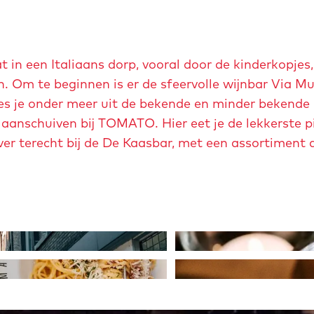
d
e
p
t in een Italiaans dorp, vooral door de kinderkopjes,
o
. Om te beginnen is er de sfeervolle wijnbar Via Mu
d
ies je onder meer uit de bekende en minder bekende 
c
e aanschuiven bij TOMATO. Hier eet je de lekkerste p
a
ver terecht bij de De Kaasbar, met een assortiment
s
t
v
a
n
O
C
p
O
i
e
p
a
n
e
o
p