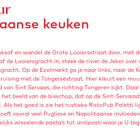
o
ur
r
u
i
iaanse keuken
w
c
-
h
m
t
a
-
nksaf en wandel de Grote Looiersstraat door, met d
a
d
f de Looiersgracht in, steek de rivier de Jeker over 
s
e
gracht. Op de Ezelmarkt ga je naar links, naar de K
t
s
 kruising met de Tongersestraat. Hier kleurt een muu
r
s
van Sint Servaas, die richting Tongeren kijkt. Daar
i
e
n het beeld van de bisschop, dat op de Sint-Servaas
c
r
. Als het goed is zie het rustieke RistoPub Paletti l
h
t
roeft vooral veel Pugliese en Napolitaanse invloeden
t
-
lijks wisselende pasta’s tot
antipasti
waar je U teg
-
e
a
s