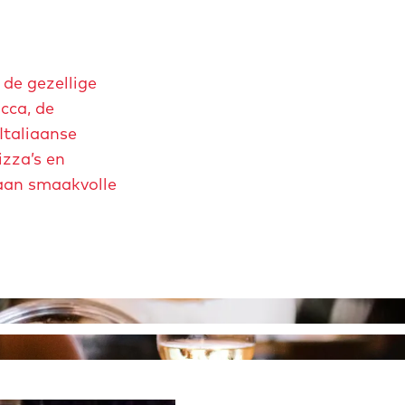
 de gezellige
cca, de
Italiaanse
izza’s en
 aan smaakvolle