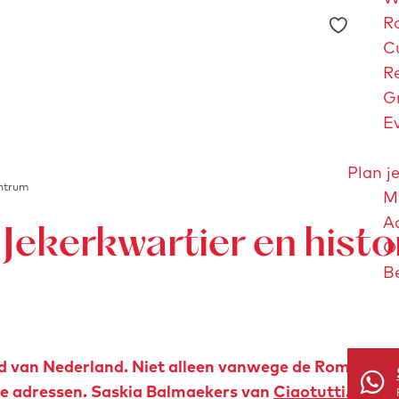
F
R
a
C
v
R
o
G
r
E
i
e
Plan je
entrum
t
Me
e
A
: Jekerkwartier en hist
n
O
B
Maastri
ad van Nederland. Niet alleen vanwege de Romeinse
aire adressen. Saskia Balmaekers van
Ciaotutti.nl
liet 