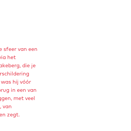
e sfeer van een
via het
akeberg, die je
rschildering
 was hij vóór
brug in een van
iggen, met veel
, van
en zegt.