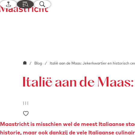
K
M
Z
a
e
o
G
a
n
e
a
r
u
k
n
t
e
a
n
a
r
G
/
Blog
/
Italië aan de Maas: Jekerkwartier en historisch c
d
a
e
Italië aan de Maas
n
h
a
o
a
m
|
|
|
r
e
Voeg toe als favoriet
d
p
e
Maastricht is misschien wel de meest Italiaanse st
a
h
historie, maar ook dankzij de vele Italiaanse culin
g