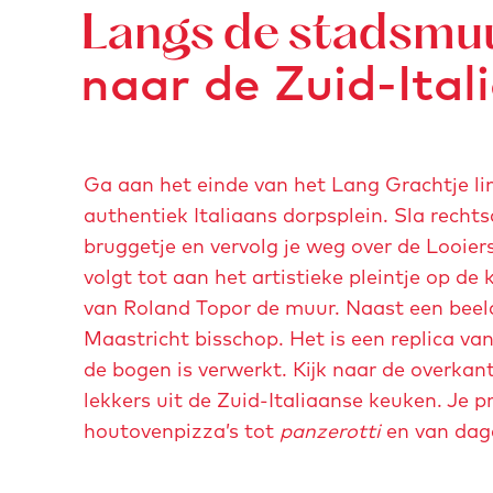
e
s
Langs de stadsmu
a
t
t
d
naar de Zuid-Ital
i
r
-
n
i
m
g
c
a
-
h
i
Ga aan het einde van het Lang Grachtje li
m
t
s
authentiek Italiaans dorpsplein. Sla rechtsa
a
-
o
bruggetje en vervolg je weg over de Looiers
i
p
n
volgt tot aan het artistieke pleintje op de
s
a
-
van Roland Topor de muur. Naast een beeld 
o
s
r
Maastricht bisschop. Het is een replica va
n
t
o
de bogen is verwerkt. Kijk naar de overkant
-
a
w
lekkers uit de Zuid-Italiaanse keuken. Je p
r
-
e
houtovenpizza’s tot
panzerotti
en van dage
o
i
n
w
t
a