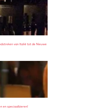
ndstreken van Italië tot de Nieuwe
n en speciaalbieren!