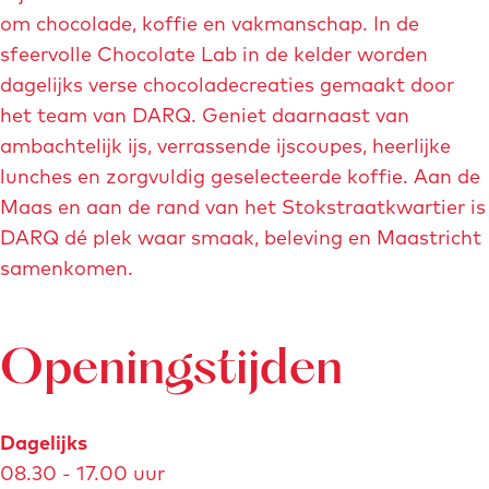
e
k
om chocolade, koffie en vakmanschap. In de
e
n
.
sfeervolle Chocolate Lab in de kelder worden
t
p
i
dagelijks verse chocoladecreaties gemaakt door
v
o
m
het team van DARQ. Geniet daarnaast van
e
p
a
ambachtelijk ijs, verrassende ijscoupes, heerlijke
r
u
g
lunches en zorgvuldig geselecteerde koffie. Aan de
g
p
e
Maas en aan de rand van het Stokstraatkwartier is
r
m
DARQ dé plek waar smaak, beleving en Maastricht
o
e
samenkomen.
t
t
e
v
a
e
Openingstijden
f
r
b
g
e
Dagelijks
r
e
08.30 - 17.00 uur
o
l