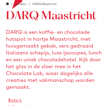
G
o
/
Locaties
/
DARQ Maastricht
e
i
a
o
a
DARQ Maastricht
n
r
b
a
s
l
a
t
DARQ is een koffie- en chocolade
o
r
u
hotspot in hartje Maastricht, met
c
d
r
k
huisgemaakt gebak, vers gedraaid
e
e
.
Italiaans schepijs, luxe ijscoupes, lunch
h
n
i
en een uniek chocoladehotel. Kijk door
o
m
het glas in de vloer mee in het
m
a
Chocolate Lab, waar dagelijks alle
e
g
creaties met vakmanschap worden
p
e
gemaakt.
a
g
Foto's
e