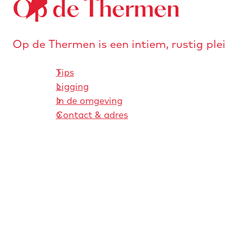
Op de Thermen
o
e
n
r
a
s
a
Op de Thermen is een intiem, rustig ple
t
r
u
d
Tips
r
e
Ligging
e
h
In de omgeving
n
o
Contact & adres
m
e
p
a
g
e