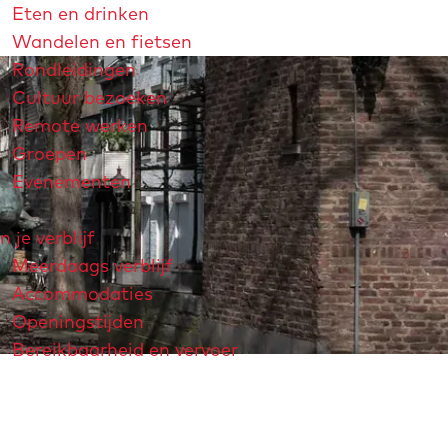
Eten en drinken
Wandelen en fietsen
Rondleidingen
Cultuur bezoeken
Remote werken
Groepen
Evenementen
n je verblijf
Meerdaags verblijf
Accommodaties
Openingstijden
Bereikbaarheid en vervoer
strichtjaar 2026
André Rieu
Maastricht Store
Explore Maastricht