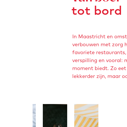
tot bord
In Maastricht en omst
verbouwen met zorg h
favoriete restaurants,
verspilling en vooral
moment biedt. Zo eet 
lekkerder zijn, maar oo
O
O
O
p
p
p
e
e
e