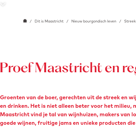
e
S
c
G
/
Dit is Maastricht
/
Nieuw bourgondisch leven
/
Streek
r
a
o
n
l
a
l
a
n
r
Proef Maastricht en re
a
d
a
e
r
h
Groenten van de boer, gerechten uit de streek en w
b
o
en drinken. Het is niet alleen beter voor het milieu
e
m
Maastricht vind je tal van wijnhuizen, makers van 
n
e
goede wijnen, fruitige jams en unieke producten die 
e
p
d
a