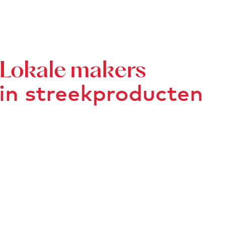
e
g
n
e
Lokale makers
in streekproducten