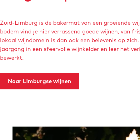
e
e
e
a
a
a
f
f
f
Zuid-Limburg is de bakermat van een groeiende wijn
b
b
b
bodem vind je hier verrassend goede wijnen, van fri
e
e
e
lokaal wijndomein is dan ook een belevenis op zich
e
e
e
jaargang in een sfeervolle wijnkelder en leer het ve
l
l
l
bewerkt.
d
d
d
i
i
i
Naar Limburgse wijnen
n
n
n
g
g
g
l
l
m
-
e
a
a
-
a
u
b
s
O
b
o
t
p