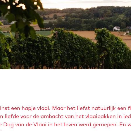
st een hapje vlaai. Maar het liefst natuurlijk een f
en liefde voor de ambacht van het vlaaibakken in ieder
e Dag van de Vlaai in het leven werd geroepen. En w