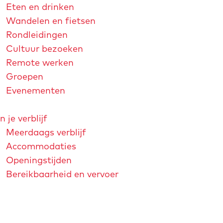
Eten en drinken
Wandelen en fietsen
Rondleidingen
Cultuur bezoeken
Remote werken
Groepen
Evenementen
n je verblijf
Meerdaags verblijf
Accommodaties
Openingstijden
Bereikbaarheid en vervoer
strichtjaar 2026
André Rieu
Maastricht Store
Explore Maastricht