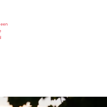
 een
e
d