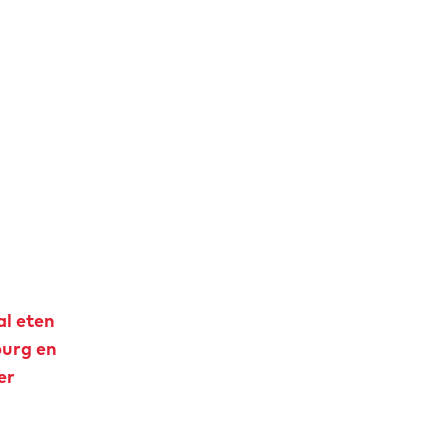
al eten
burg en
er