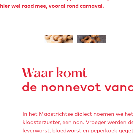
o
hier wel raad mee, vooral rond carnaval.
e
m
e
p
O
O
O
a
p
p
p
g
e
e
e
e
n
n
n
p
p
p
Waar komt
o
o
o
de nonnevot van
p
p
p
u
u
u
p
p
p
m
m
m
In het Maastrichtse dialect noemen we het
e
e
e
kloosterzuster, een non. Vroeger werden d
t
t
t
leverworst, bloedworst en peperkoek geget