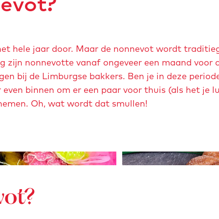
evot?
u
p
m
e
het hele jaar door. Maar de nonnevot wordt traditi
t
g zijn nonnevotte vanaf ongeveer een maand voor c
v
en bij de Limburgse bakkers. Ben je in deze periode
e
 even binnen om er een paar voor thuis (als het je 
r
 nemen. Oh, wat wordt dat smullen!
g
r
o
O
t
p
e
e
a
vot?
n
f
p
b