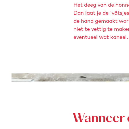
r
Het deeg van de nonne
m
Dan laat je de 'vötsje
a
de hand gemaakt wordt
n
niet te vettig te mak
s
eventueel wat kaneel. 
O
p
e
n
p
o
Wanneer e
p