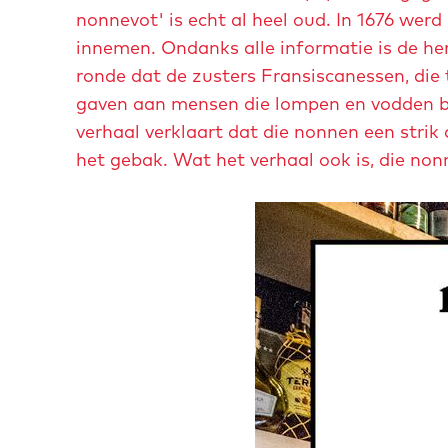
v
v
v
nonnevot' is echt al heel oud. In 1676 wer
e
e
e
innemen. Ondanks alle informatie is de her
r
r
r
ronde dat de zusters Fransiscanessen, die
g
g
g
gaven aan mensen die lompen en vodden b
r
r
r
verhaal verklaart dat die nonnen een stri
o
o
o
het gebak. Wat het verhaal ook is, die nonn
t
t
t
e
e
e
a
a
a
f
f
f
b
b
b
e
e
e
e
e
e
l
l
l
d
d
d
i
i
i