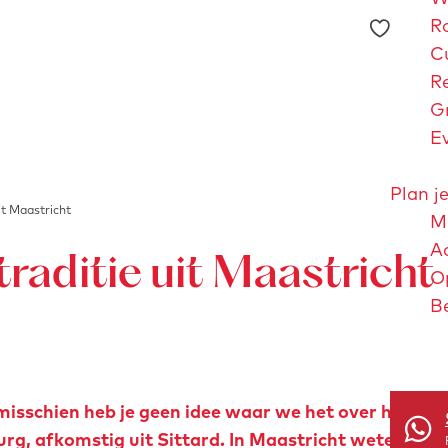
F
R
a
C
v
R
o
G
r
E
i
e
Plan je
it Maastricht
t
Me
e
A
traditie uit Maastricht
n
O
B
Maastri
isschien heb je geen idee waar we het over hebben
mburg, afkomstig uit Sittard. In Maastricht weten de 