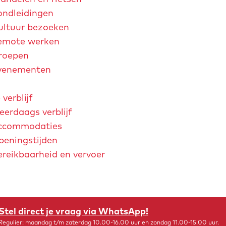
ondleidingen
ultuur bezoeken
emote werken
roepen
venementen
 verblijf
erdaags verblijf
ccommodaties
peningstijden
ereikbaarheid en vervoer
chtjaar 2026
André Rieu
Maastricht Store
Explore Maastricht
. Een
Stel direct je vraag via WhatsApp!
bakkers
Regulier: maandag t/m zaterdag 10.00-16.00 uur en zondag 11.00-15.00 uur.