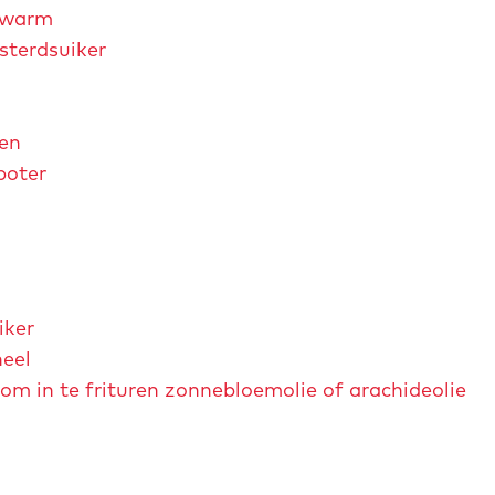
wwarm
sterdsuiker
oen
boter
iker
neel
 om in te frituren zonnebloemolie of arachideolie