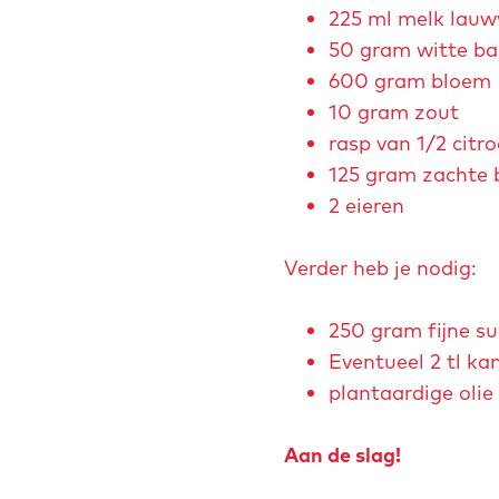
k
l
l
225 ml melk lau
e
a
e
50 gram witte ba
t
n
n
600 gram bloem
i
k
10 gram zout
n
-
rasp van 1/2 citr
g
b
125 gram zachte 
a
2 eieren
k
k
Verder heb je nodig:
e
r
250 gram fijne su
i
Eventueel 2 tl ka
j
plantaardige olie
-
h
Aan de slag!
e