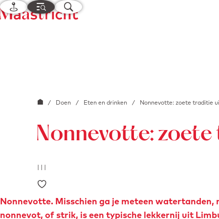
K
M
Z
a
e
o
G
a
n
e
a
r
u
k
n
t
e
a
n
a
r
G
/
Doen
/
Eten en drinken
/
Nonnevotte: zoete traditie u
d
a
e
Nonnevotte: zoete 
n
h
a
o
a
m
|
|
|
r
e
Voeg toe als favoriet
d
p
e
Nonnevotte. Misschien ga je meteen watertanden, m
a
h
nonnevot, of strik, is een typische lekkernij uit Li
g