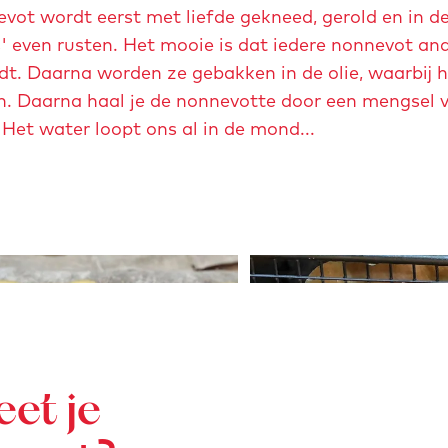
vot wordt eerst met liefde gekneed, gerold en in de
s' even rusten. Het mooie is dat iedere nonnevot an
. Daarna worden ze gebakken in de olie, waarbij h
en. Daarna haal je de nonnevotte door een mengsel v
Het water loopt ons al in de mond...
O
p
e
n
p
o
et je
p