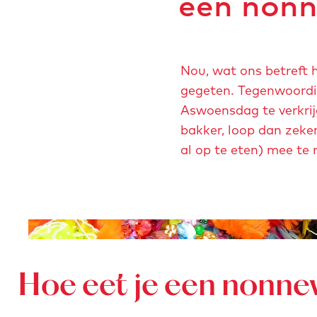
een nonn
u
p
m
e
Nou, wat ons betreft 
t
gegeten. Tegenwoordi
v
Aswoensdag te verkrijg
e
bakker, loop dan zeker
r
al op te eten) mee te
g
r
o
O
t
p
e
e
a
Hoe eet je een nonne
n
f
p
b