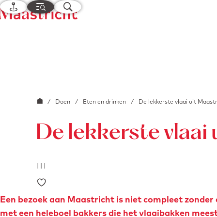
K
M
Z
a
e
o
G
a
n
e
a
r
u
k
n
t
e
a
n
a
r
G
/
Doen
/
Eten en drinken
/
De lekkerste vlaai uit Maastr
d
a
e
De lekkerste vlaai 
n
h
a
o
a
m
|
|
|
r
e
Voeg toe als favoriet
d
p
e
Een bezoek aan Maastricht is niet compleet zonder e
a
h
met een heleboel bakkers die het vlaaibakken mees
g