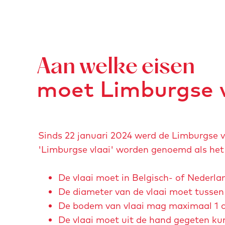
c
i
i
h
e
-
o
n
b
p
-
a
Aan welke eisen
s
b
k
moet Limburgse v
m
a
k
o
k
e
l
k
n
e
e
-
Sinds 22 januari 2024 werd de Limburgse vl
n
n
o
'Limburgse vlaai' worden genoemd als het
-
-
v
v
b
e
De vlaai moet in Belgisch- of Nederla
l
a
n
De diameter van de vlaai moet tussen 
a
k
-
De bodem van vlaai mag maximaal 1 ce
a
k
j
De vlaai moet uit de hand gegeten k
i
e
o