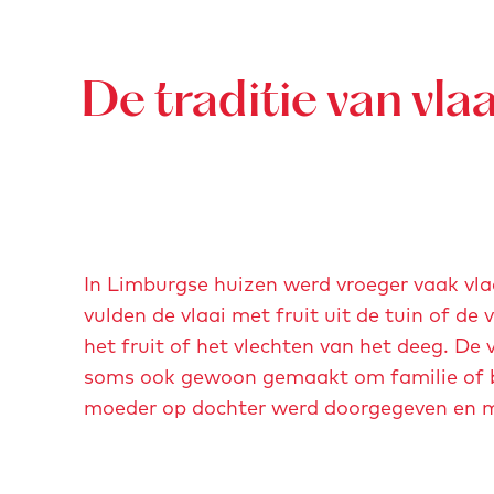
n
t
t
t
-
e
e
e
v
a
a
a
De traditie van vlaa
l
f
f
f
a
b
b
b
a
e
e
e
i
e
e
e
e
l
l
l
n
d
d
d
In Limburgse huizen werd vroeger vaak vl
-
i
i
i
vulden de vlaai met fruit uit de tuin of d
n
n
n
n
het fruit of het vlechten van het deeg. De 
b
g
g
g
soms ook gewoon gemaakt om familie of bu
t
b
v
v
moeder op dochter werd doorgegeven en maa
c
i
l
l
s
a
a
s
a
a