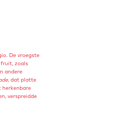
gio. De vroegste
ruit, zoals
en andere
ade
, dat platte
t herkenbare
n, verspreidde