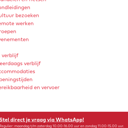
ondleidingen
ultuur bezoeken
emote werken
roepen
venementen
 verblijf
erdaags verblijf
ccommodaties
peningstijden
ereikbaarheid en vervoer
chtjaar 2026
André Rieu
Maastricht Store
Explore Maastricht
i-stad
Stel direct je vraag via WhatsApp!
Regulier: maandag t/m zaterdag 10.00-16.00 uur en zondag 11.00-15.00 uur.