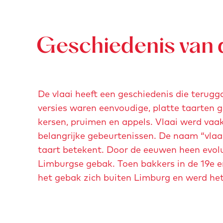
i
e
e
e
n
n
n
n
g
p
p
p
Geschiedenis van d
b
o
o
o
i
p
p
p
s
u
u
u
s
De vlaai heeft een geschiedenis die terugg
p
p
p
c
versies waren eenvoudige, platte taarten 
m
m
m
h
kersen, pruimen en appels. Vlaai werd vaa
e
e
e
o
belangrijke gebeurtenissen. De naam “vlaai
t
t
t
p
taart betekent. Door de eeuwen heen evolu
v
v
v
s
Limburgse gebak. Toen bakkers in de 19e 
e
e
e
m
het gebak zich buiten Limburg en werd het
r
r
r
o
g
g
g
l
r
r
r
e
o
o
o