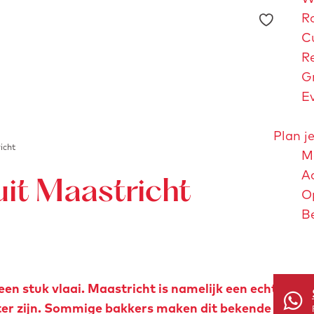
F
R
a
C
v
R
o
G
r
E
i
e
Plan je
icht
t
Me
e
A
uit Maastricht
n
O
B
Maastri
en stuk vlaai. Maastricht is namelijk een echte vlaa
ter zijn. Sommige bakkers maken dit bekende