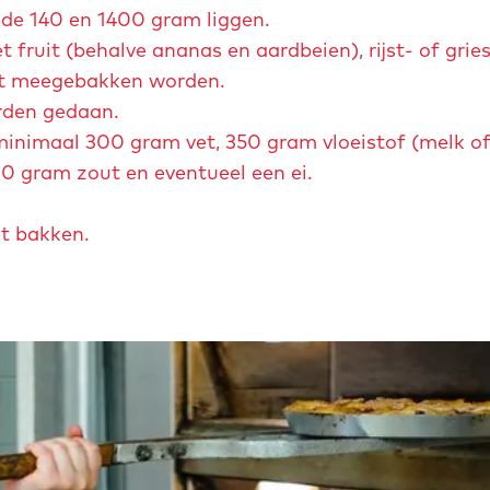
 de 140 en 1400 gram liggen.
fruit (behalve ananas en aardbeien), rijst- of grie
oet meegebakken worden.
rden gedaan.
minimaal 300 gram vet, 350 gram vloeistof (melk of
0 gram zout en eventueel een ei.
t bakken.