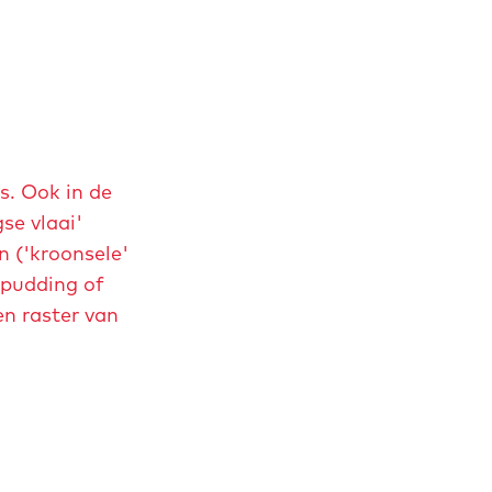
s. Ook in de
se vlaai'
 ('kroonsele'
 pudding of
n raster van