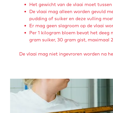
Het gewicht van de vlaai moet tussen
e
r
n
De vlaai mag alleen worden gevuld met 
n
i
a
pudding of suiker en deze vulling m
-
j
t
Er mag geen slagroom op de vlaai wo
r
-
h
Per 1 kilogram bloem bevat het deeg 
e
d
a
gram suiker, 30 gram gist, maximaal 2
k
r
n
j
i
-
De vlaai mag niet ingevroren worden na he
e
e
v
-
-
o
n
v
s
b
l
O
t
a
p
c
a
e
i
n
e
p
n