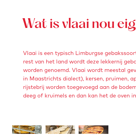
t
v
e
Wat is vlaai nou eig
r
g
r
Vlaai is een typisch Limburgse gebakssoort
o
rest van het land wordt deze lekkernij ge
t
worden genoemd. Vlaai wordt meestal gevu
e
in Maastrichts dialect), kersen, pruimen, a
a
rijstebrij worden toegevoegd aan de bode
f
deeg of kruimels en dan kan het de oven in
b
e
e
l
O
O
O
d
p
p
p