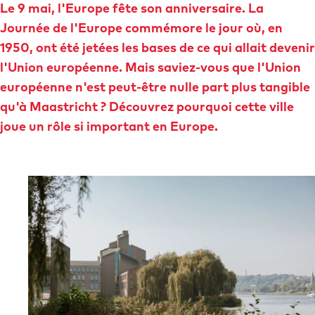
Le 9 mai, l'Europe fête son anniversaire. La
a
c
Journée de l'Europe commémore le jour où, en
g
c
1950, ont été jetées les bases de ce qui allait devenir
e
u
l'Union européenne. Mais saviez-vous que l'Union
d
e
européenne n'est peut-être nulle part plus tangible
'
i
qu'à Maastricht ?
Découvrez pourquoi cette ville
a
l
joue un rôle si important en Europe.
c
c
u
e
i
l