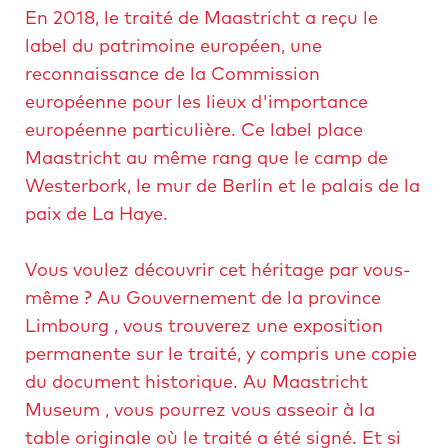
n
p
a
En 2018, le traité de Maastricht a reçu le
n
l
s
label du patrimoine européen, une
e
a
t
reconnaissance de la Commission
c
r
européenne pour les lieux d'importance
e
i
européenne particulière. Ce label place
-
c
Maastricht au même rang que le camp de
i
h
Westerbork, le mur de Berlin et le palais de la
n
t
paix de La Haye.
t
-
é
m
Vous voulez découvrir cet héritage par vous-
r
a
même ? Au Gouvernement de la province
i
r
Limbourg , vous trouverez une exposition
e
k
permanente sur le traité, y compris une copie
u
e
du document historique. Au Maastricht
r
t
Museum , vous pourrez vous asseoir à la
-
i
table originale où le traité a été signé. Et si