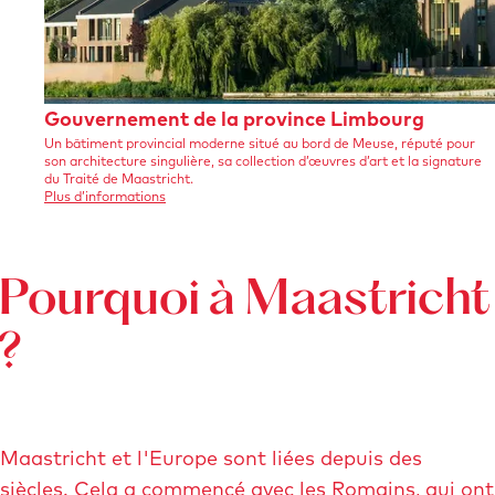
G
Gouvernement de la province Limbourg
Un bâtiment provincial moderne situé au bord de Meuse, réputé pour
o
son architecture singulière, sa collection d’œuvres d’art et la signature
u
du Traité de Maastricht.
s
Plus d’informations
v
u
r
e
l
e
r
G
Pourquoi à Maastricht
n
o
u
e
v
?
e
m
r
n
e
e
n
m
e
Maastricht et l'Europe sont liées depuis des
t
n
t
siècles. Cela a commencé avec les Romains, qui ont
d