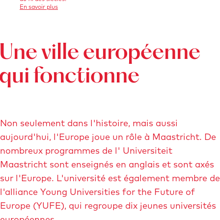
m
o
s
En savoir plus
s
u
a
n
r
t
l
i
-
e
r
M
s
r
Une ville européenne
i
a
o
o
a
c
s
qui fonctionne
n
w
t
h
r
-
e
i
t
c
r
n
M
h
o
a
t
Non seulement dans l'histoire, mais aussi
u
M
w
u
aujourd'hui, l'Europe joue un rôle à Maastricht. De
s
s
e
e
nombreux programmes de l' Universiteit
e
u
n
Maastricht sont enseignés en anglais et sont axés
u
m
a
sur l'Europe. L'université est également membre de
m
l'alliance Young Universities for the Future of
Europe (YUFE), qui regroupe dix jeunes universités
européennes.