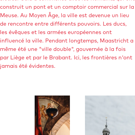
d
e
construit un pont et un comptoir commercial sur la
e
l
Meuse. Au Moyen Âge, la ville est devenue un lieu
l
a
p
de rencontre entre différents pouvoirs. Les ducs,
a
r
o
les évêques et les armées européennes ont
p
v
i
influencé la ville. Pendant longtemps, Maastricht a
r
n
même été une "ville double", gouvernée à la fois
o
c
e
par Liège et par le Brabant. Ici, les frontières n'ont
v
L
i
jamais été évidentes.
i
m
b
n
o
c
u
r
e
g
O
O
-
L
B
u
u
â
i
t
v
v
m
i
m
r
r
b
e
i
i
n
o