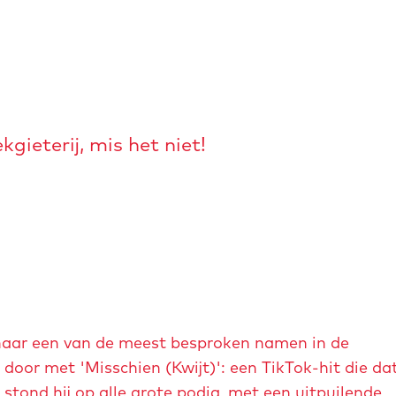
ieterij, mis het niet!
naar een van de meest besproken namen in de
 door met 'Misschien (Kwijt)': een TikTok-hit die da
 stond hij op alle grote podia, met een uitpuilende