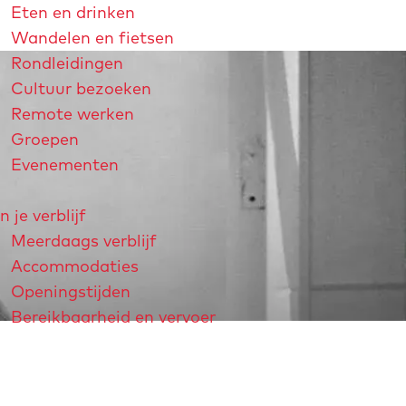
Eten en drinken
Wandelen en fietsen
Rondleidingen
Cultuur bezoeken
Remote werken
Groepen
Evenementen
n je verblijf
Meerdaags verblijf
Accommodaties
Openingstijden
Bereikbaarheid en vervoer
strichtjaar 2026
André Rieu
Maastricht Store
Explore Maastricht