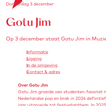
Donderdag 3 december
a
o
e
n
r
a
s
Gotu Jim
a
t
r
u
d
r
Op 3 december staat Gotu Jim in Muziekg
e
e
h
n
Informatie
o
Ligging
m
In de omgeving
e
Contact & adres
p
a
Over Gotu Jim
g
Gotu Jim groeide van studenten-favoriet 
e
Nederlandse pop en brak in 2024 definitief
jaar uitgroeide tot festivalanthem. In 2025