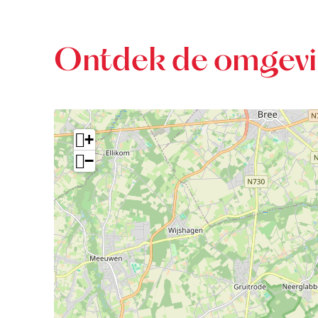
Ontdek de omgev
+
−