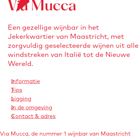
Via Mucca
o
e
n
r
a
s
a
Een gezellige wijnbar in het
t
r
Jekerkwartier van Maastricht, met
u
d
zorgvuldig geselecteerde wijnen uit alle
r
e
windstreken van Italië tot de Nieuwe
e
h
Wereld.
n
o
m
Informatie
e
Tips
p
Ligging
a
In de omgeving
g
Contact & adres
e
Via Mucca, de nummer 1 wijnbar van Maastricht