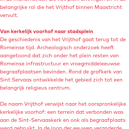
e
u
belangrijke rol die het Vrijthof binnen Maastricht
r
p
vervult.
o
m
t
e
Van kerkelijk voorhof naar stadsplein
e
t
De geschiedenis van het Vrijthof gaat terug tot de
a
v
Romeinse tijd. Archeologisch onderzoek heeft
f
e
aangetoond dat zich onder het plein resten van
b
r
Romeinse infrastructuur en vroegmiddeleeuwse
e
g
begraafplaatsen bevinden. Rond de grafkerk van
e
r
Sint Servaas ontwikkelde het gebied zich tot een
l
o
belangrijk religieus centrum.
d
t
i
e
De naam Vrijthof verwijst naar het oorspronkelijke
n
a
kerkelijke voorhof: een terrein dat verbonden was
g
f
aan de Sint-Servaaskerk en ook als begraafplaats
H
b
werd gebruikt. In de loop der eeuwen veranderde
e