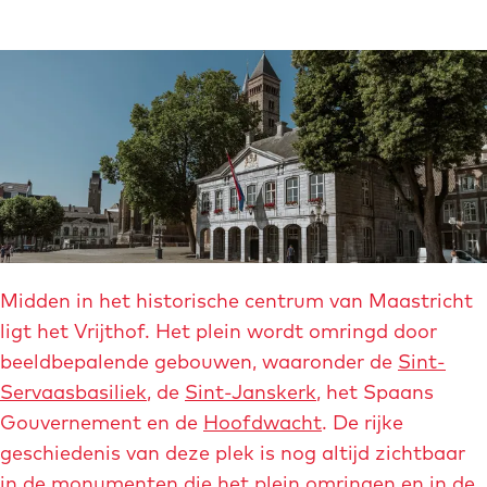
O
m
p
e
e
d
n
i
p
a
o
b
p
l
u
o
p
c
O
Midden in het historische centrum van Maastricht
m
k
p
ligt het Vrijthof. Het plein wordt omringd door
e
.
e
beeldbepalende gebouwen, waaronder de
Sint-
t
i
n
Servaasbasiliek
, de
Sint-Janskerk
, het Spaans
v
m
p
Gouvernement en de
Hoofdwacht
. De rijke
e
a
o
geschiedenis van deze plek is nog altijd zichtbaar
r
g
p
in de monumenten die het plein omringen en in de
g