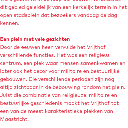
e
dit gebied geleidelijk van een kerkelijk terrein in het
t
e
open stadsplein dat bezoekers vandaag de dag
V
l
kennen.
r
d
i
i
Een plein met vele gezichten
j
n
Door de eeuwen heen vervulde het Vrijthof
t
g
verschillende functies. Het was een religieus
h
H
centrum, een plek waar mensen samenkwamen en
o
e
later ook het decor voor militaire en bestuurlijke
f
t
gebouwen. Die verschillende perioden zijn nog
V
altijd zichtbaar in de bebouwing rondom het plein.
r
Juist die combinatie van religieuze, militaire en
i
bestuurlijke geschiedenis maakt het Vrijthof tot
j
een van de meest karakteristieke plekken van
t
Maastricht.
h