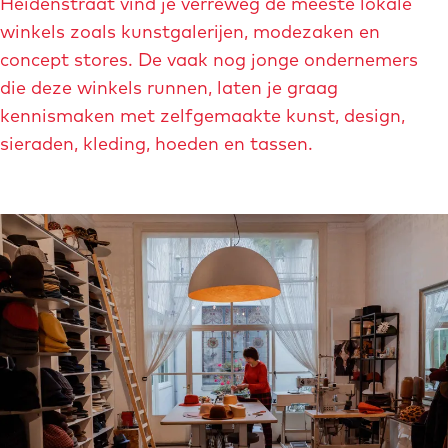
f
Heidenstraat vind je verreweg de meeste lokale
b
winkels zoals kunstgalerijen, modezaken en
e
concept stores. De vaak nog jonge ondernemers
e
die deze winkels runnen, laten je graag
l
kennismaken met zelfgemaakte kunst, design,
d
sieraden, kleding, hoeden en tassen.
i
n
g
s
i
n
t
-
p
i