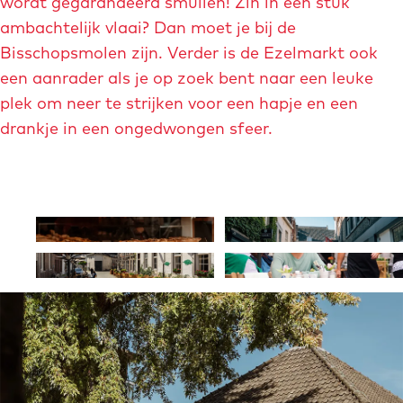
wordt gegarandeerd smullen! Zin in een stuk
s
ambachtelijk vlaai? Dan moet je bij de
o
Bisschopsmolen zijn. Verder is de Ezelmarkt ook
n
een aanrader als je op zoek bent naar een leuke
-
plek om neer te strijken voor een hapje en een
r
drankje in een ongedwongen sfeer.
o
w
e
n
O
O
a
p
p
O
O
e
e
p
p
n
n
e
e
p
p
n
n
o
o
p
p
p
p
o
o
u
u