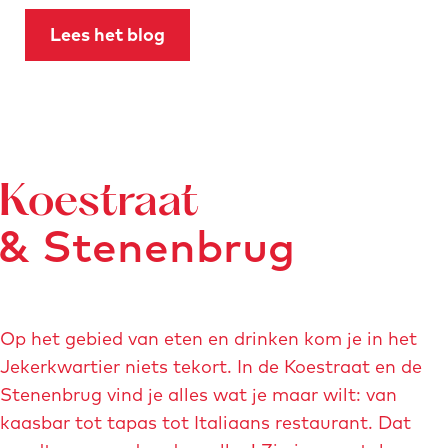
l
-
Lees het blog
m
a
n
u
-
Koestraat
f
a
& Stenenbrug
c
t
a
Op het gebied van eten en drinken kom je in het
-
Jekerkwartier niets tekort. In de Koestraat en de
m
Stenenbrug vind je alles wat je maar wilt: van
a
kaasbar tot tapas tot Italiaans restaurant. Dat
i