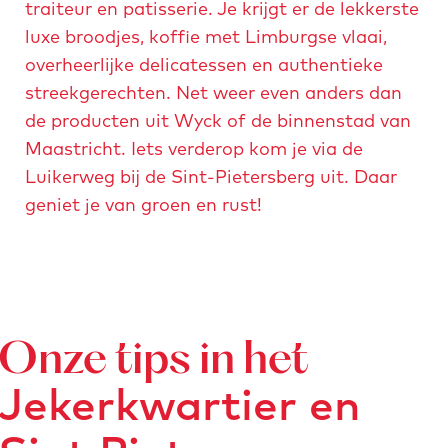
b
b
traiteur en patisserie. Je krijgt er de lekkerste
e
e
e
e
luxe broodjes, koffie met Limburgse vlaai,
l
l
e
e
overheerlijke delicatessen en authentieke
d
d
l
l
streekgerechten. Net weer even anders dan
i
i
d
d
de producten uit Wyck of de binnenstad van
n
n
i
i
Maastricht. Iets verderop kom je via de
g
g
n
n
Luikerweg bij de Sint-Pietersberg uit. Daar
b
k
g
g
geniet je van groen en rust!
i
o
e
t
s
e
z
e
s
s
e
r
c
t
l
r
h
r
m
a
Onze tips in het
o
a
a
s
p
a
Jekerkwartier en
r
s
s
t
k
e
m
-