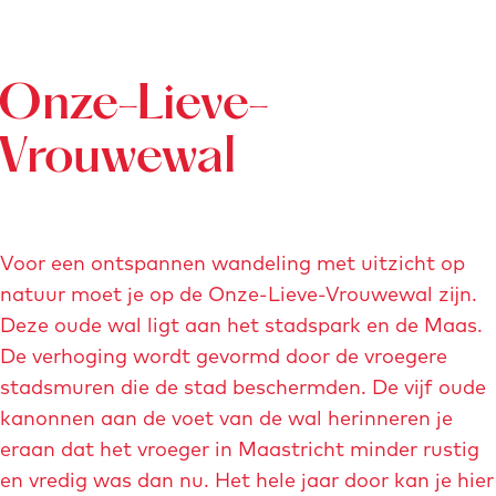
t
v
e
Onze-Lieve-
r
Vrouwewal
g
r
o
t
Voor een ontspannen wandeling met uitzicht op
e
natuur moet je op de Onze-Lieve-Vrouwewal zijn.
a
Deze oude wal ligt aan het stadspark en de Maas.
f
De verhoging wordt gevormd door de vroegere
b
stadsmuren die de stad beschermden. De vijf oude
e
kanonnen aan de voet van de wal herinneren je
e
eraan dat het vroeger in Maastricht minder rustig
l
en vredig was dan nu. Het hele jaar door kan je hier
d