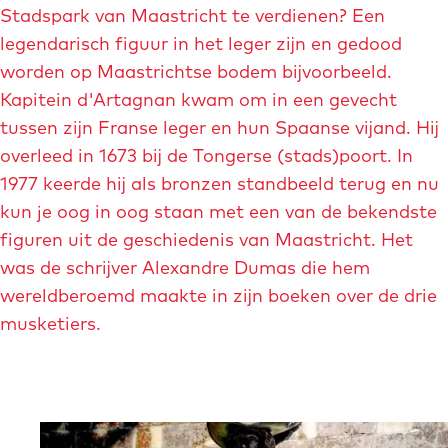
-
a
Stadspark van Maastricht te verdienen? Een
p
m
s
legendarisch figuur in het leger zijn en gedood
a
a
t
worden op Maastrichtse bodem bijvoorbeeld.
r
r
r
Kapitein d'Artagnan kwam om in een gevecht
k
k
i
tussen zijn Franse leger en hun Spaanse vijand. Hij
-
e
c
overleed in 1673 bij de Tongerse (stads)poort. In
h
t
h
1977 keerde hij als bronzen standbeeld terug en nu
e
i
t
kun je oog in oog staan met een van de bekendste
r
n
-
figuren uit de geschiedenis van Maastricht. Het
f
g
m
was de schrijver Alexandre Dumas die hem
s
-
a
wereldberoemd maakte in zijn boeken over de drie
t
j
r
musketiers.
-
u
k
b
l
e
e
i
t
r
-
i
e