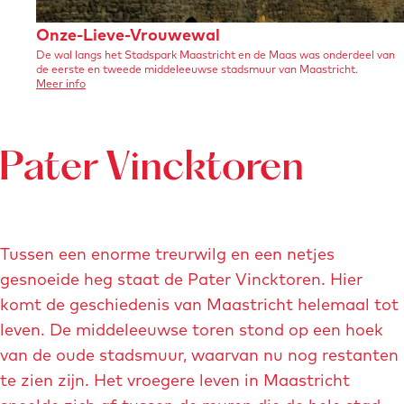
u
u
f
p
p
O
Onze-Lieve-Vrouwewal
s
m
m
De wal langs het Stadspark Maastricht en de Maas was onderdeel van
n
de eerste en tweede middeleeuwse stadsmuur van Maastricht.
t
e
e
z
o
Meer info
-
v
t
t
e
e
w
r
v
v
-
O
a
e
e
n
Pater Vincktoren
L
z
t
r
r
i
e
e
-
g
g
e
L
r
i
r
r
v
e
-
Tussen een enorme treurwilg en een netjes
o
o
v
e
e
z
gesnoeide heg staat de Pater Vincktoren. Hier
t
t
-
-
w
V
komt de geschiedenis van Maastricht helemaal tot
e
e
V
r
a
leven. De middeleeuwse toren stond op een hoek
o
a
a
r
u
n
van de oude stadsmuur, waarvan nu nog restanten
f
f
w
o
e
e
te zien zijn. Het vroegere leven in Maastricht
b
b
u
w
n
a