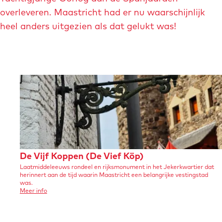
n
p
p
overleveren. Maastricht had er nu waarschijnlijk
a
a
a
heel anders uitgezien als dat gelukt was!
r
r
k
k
-
-
t
h
o
e
r
r
e
f
n
s
t
t
D
De Vijf Koppen (De Vief Köp)
j
-
Laatmiddeleeuws rondeel en rijksmonument in het Jekerkwartier dat
e
herinnert aan de tijd waarin Maastricht een belangrijke vestingstad
e
p
V
was.
-
a
o
Meer info
i
v
b
t
e
j
r
o
e
D