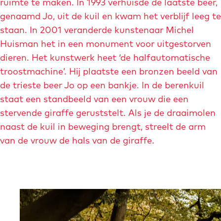
ruimte te maken. In 1993 verhuisde de laatste beer,
e
e
2
genaamd Jo, uit de kuil en kwam het verblijf leeg te
l
l
0
staan. In 2001 veranderde kunstenaar Michel
d
d
2
Huisman het in een monument voor uitgestorven
i
i
4
dieren. Het kunstwerk heet ‘de halfautomatische
n
n
-
troostmachine’. Hij plaatste een bronzen beeld van
g
g
m
de trieste beer Jo op een bankje. In de berenkuil
s
p
a
staat een standbeeld van een vrouw die een
t
e
a
stervende giraffe geruststelt. Als je de draaimolen
a
r
s
naast de kuil in beweging brengt, streelt de arm
a
s
t
van de vrouw de hals van de giraffe.
n
o
r
d
o
i
-
n
c
t
-
h
O
a
w
t
p
p
e
-
e