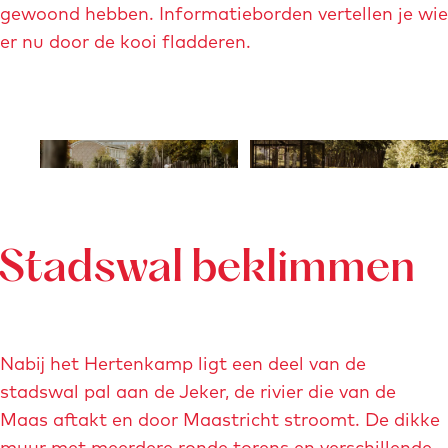
p
gewoond hebben. Informatieborden vertellen je wie
o
)
er nu door de kooi fladderen.
n
-
r
o
O
O
w
p
p
e
e
e
n
n
n
a
p
p
Stadswal beklimmen
o
o
p
p
u
u
Nabij het Hertenkamp ligt een deel van de
p
p
stadswal pal aan de Jeker, de rivier die van de
m
m
Maas aftakt en door Maastricht stroomt. De dikke
e
e
muur met meerdere ronde torens en verschillende