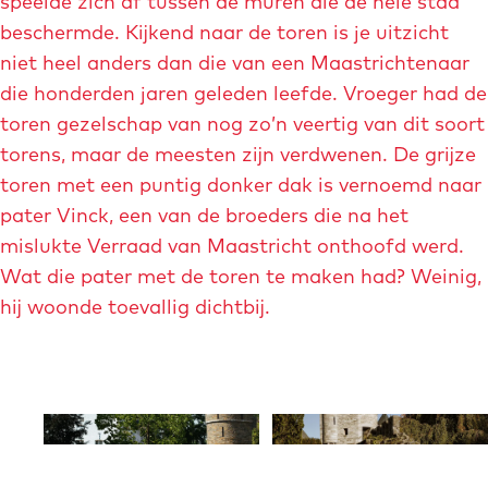
speelde zich af tussen de muren die de hele stad
e
e
w
l
-
beschermde. Kijkend naar de toren is je uitzicht
e
e
e
m
niet heel anders dan die van een Maastrichtenaar
l
l
w
a
die honderden jaren geleden leefde. Vroeger had de
d
d
a
i
toren gezelschap van nog zo’n veertig van dit soort
i
i
l
s
torens, maar de meesten zijn verdwenen. De grijze
n
n
o
toren met een puntig donker dak is vernoemd naar
g
g
n
pater Vinck, een van de broeders die na het
h
s
-
mislukte Verraad van Maastricht onthoofd werd.
o
t
r
Wat die pater met de toren te maken had? Weinig,
g
a
o
hij woonde toevallig dichtbij.
e
d
w
-
s
e
b
m
n
r
u
O
O
a
u
u
p
p
g
r
e
e