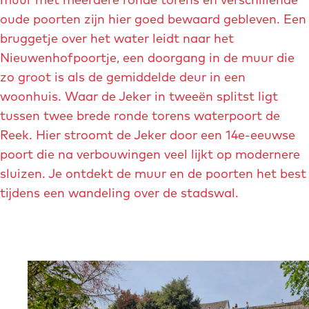
t
t
oude poorten zijn hier goed bewaard gebleven. Een
v
v
bruggetje over het water leidt naar het
e
e
Nieuwenhofpoortje, een doorgang in de muur die
r
r
zo groot is als de gemiddelde deur in een
g
g
woonhuis. Waar de Jeker in tweeën splitst ligt
r
r
tussen twee brede ronde torens waterpoort de
o
o
Reek. Hier stroomt de Jeker door een 14e-eeuwse
t
t
poort die na verbouwingen veel lijkt op modernere
e
e
sluizen. Je ontdekt de muur en de poorten het best
a
a
tijdens een wandeling over de stadswal.
f
f
b
b
e
e
e
e
O
l
l
p
d
d
e