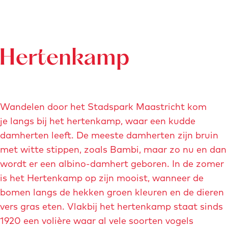
f
e
o
r
K
V
m
v
i
o
j
-
i
f
p
K
n
n
Hertenkamp
o
p
p
b
c
e
p
t
k
e
n
n
c
t
(
(
Wandelen door het Stadspark Maastricht kom
D
o
e
D
je langs bij het hertenkamp, waar een kudde
V
r
e
i
damherten leeft. De meeste damherten zijn bruin
e
e
V
f
met witte stippen, zoals Bambi, maar zo nu en dan
n
K
i
wordt er een albino-damhert geboren. In de zomer
ö
-
p
e
is het Hertenkamp op zijn mooist, wanneer de
)
m
f
bomen langs de hekken groen kleuren en de dieren
a
K
vers gras eten. Vlakbij het hertenkamp staat sinds
i
ö
1920 een volière waar al vele soorten vogels
s