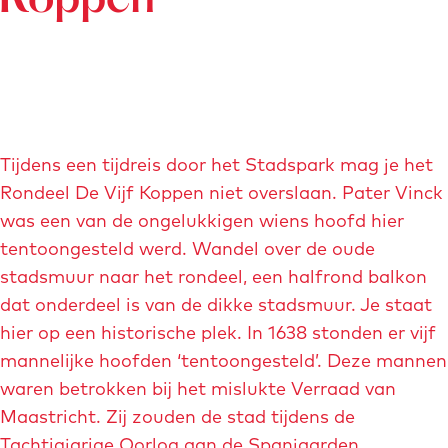
Koppen
p
g
o
e
e
o
a
r
e
e
a
a
r
r
b
n
f
f
e
k
o
b
b
n
-
u
e
e
m
w
e
e
Tijdens een tijdreis door het Stadspark mag je het
a
e
l
l
Rondeel De Vijf Koppen niet overslaan. Pater Vinck
i
n
d
d
was een van de ongelukkigen wiens hoofd hier
s
-
i
i
tentoongesteld werd. Wandel over de oude
o
n
n
n
stadsmuur naar het rondeel, een halfrond balkon
n
b
g
g
dat onderdeel is van de dikke stadsmuur. Je staat
-
t
s
s
hier op een historische plek. In 1638 stonden er vijf
r
c
t
t
mannelijke hoofden ‘tentoongesteld’. Deze mannen
o
a
a
waren betrokken bij het mislukte Verraad van
w
d
d
Maastricht. Zij zouden de stad tijdens de
e
s
s
Tachtigjarige Oorlog aan de Spanjaarden