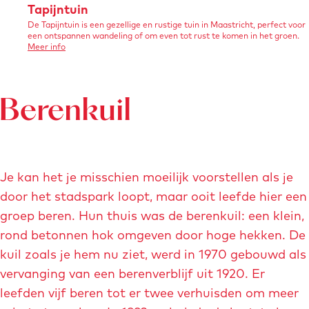
p
p
T
Tapijntuin
b
m
m
De Tapijntuin is een gezellige en rustige tuin in Maastricht, perfect voor
a
r
een ontspannen wandeling of om even tot rust te komen in het groen.
e
e
p
o
Meer info
u
v
t
t
i
g
e
r
v
v
j
g
T
e
e
a
Berenkuil
n
e
p
r
r
t
i
t
j
g
g
u
j
n
t
r
r
i
e
u
Je kan het je misschien moeilijk voorstellen als je
o
o
i
n
-
n
door het stadspark loopt, maar ooit leefde hier een
t
t
b
groep beren. Hun thuis was de berenkuil: een klein,
e
e
e
rond betonnen hok omgeven door hoge hekken. De
a
a
v
kuil zoals je hem nu ziet, werd in 1970 gebouwd als
f
f
e
vervanging van een berenverblijf uit 1920. Er
b
b
r
leefden vijf beren tot er twee verhuisden om meer
e
e
-