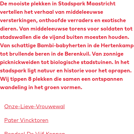
De mooiste plekken in Stadspark Maastricht
o
e
vertellen het verhaal van middeleeuwse
m
versterkingen, onthoofde verraders en exotische
e
dieren. Van middeleeuwse torens voor soldaten tot
p
stadswallen die de vijand buiten moesten houden.
a
Van schattige Bambi-babyherten in de Hertenkamp
g
tot brullende beren in de Berenkuil. Van zonnige
e
picknickweiden tot biologische stadstuinen. In het
stadspark ligt natuur en historie voor het oprapen.
Wij tippen 8 plekken die samen een ontspannen
wandeling in het groen vormen.
Onze-Lieve-Vrouwewal
Pater Vincktoren
Rondeel De Vijf Koppen