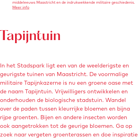
f
f
middeleeuws Maastricht en de indrukwekkende militaire geschiedenis.
e
a
o
Meer info
s
s
v
a
d
e
t
t
r
f
s
-
-
S
b
t
Tapijntuin
m
g
v
a
e
u
d
e
o
s
e
u
m
i
l
u
l
r
t
i
u
In het Stadspark ligt een van de weelderigste en
d
r
e
e
geurigste tuinen van Maastricht. De voormalige
i
n
r
militaire Tapijnkazerne is nu een groene oase met
n
-
e
de naam Tapijntuin. Vrijwilligers ontwikkelen en
g
m
-
onderhouden de biologische stadstuin. Wandel
s
a
k
over de paden tussen kleurrijke bloemen en bijna
t
i
o
rijpe groenten. Bijen en andere insecten worden
a
s
p
ook aangetrokken tot de geurige bloemen. Ga op
d
o
p
zoek naar vergeten groenterassen en doe inspiratie
s