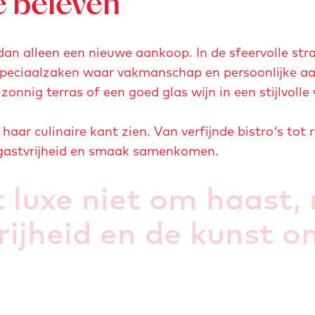
e beleven
an alleen een nieuwe aankoop. In de sfeervolle stra
 speciaalzaken waar vakmanschap en persoonlijke a
onnig terras of een goed glas wijn in een stijlvolle 
haar culinaire kant zien. Van verfijnde bistro's tot
t, gastvrijheid en smaak samenkomen.
t luxe niet om haast
vrijheid en de kunst 