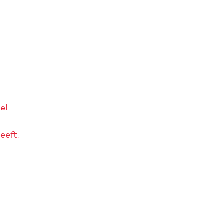
el
eeft.