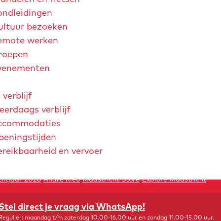
ondleidingen
ultuur bezoeken
emote werken
roepen
venementen
 verblijf
erdaags verblijf
ccommodaties
peningstijden
ereikbaarheid en vervoer
chtjaar 2026
André Rieu
Maastricht Store
Explore Maastricht
Stel direct je vraag via WhatsApp!
Regulier: maandag t/m zaterdag 10.00-16.00 uur en zondag 11.00-15.00 uur.