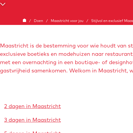
e
S
c
G
/
Doen
/
Maastricht voor jou
/
Stijlvol en exclusief Maas
r
a
o
n
l
Maastricht is de bestemming voor wie houdt van sti
a
l
exclusieve boetieks en modehuizen naar restaurants
a
n
met een overnachting in een boutique- of designho
r
a
gastvrijheid samenkomen. Welkom in Maastricht, wa
d
a
e
r
h
b
o
e
m
2 dagen in Maastricht
n
e
3 dagen in Maastricht
e
p
d
a