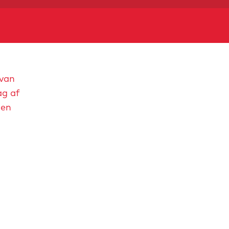
 van
ag af
 en