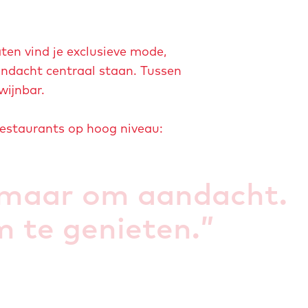
ten vind je exclusieve mode,
andacht centraal staan. Tussen
wijnbar.
 restaurants op hoog niveau:
, maar om aandacht.
om te genieten.
”