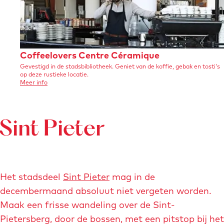
n
e
e
C
t
a
s
r
e
e
é
a
t
e
l
l
C
r
s
r
é
d
d
r
a
C
Coffeelovers Centre Céramique
b
i
a
i
i
m
Gevestigd in de stadsbibliotheek. Geniet van de koffie, gebak en tosti's
o
m
r
c
op deze rustieke locatie.
i
n
n
i
f
u
o
h
Meer info
q
v
g
g
u
q
f
g
t
e
e
k
T
r
u
e
-
-
C
o
o
e
o
Sint Pieter
e
m
l
f
n
n
l
a
f
i
e
i
e
o
i
c
e
n
e
l
v
s
h
o
g
l
Het stadsdeel
Sint Pieter
mag in de
v
e
o
t
e
s
g
decembermaand absoluut niet vergeten worden.
r
n
r
r
s
d
r
Maak een frisse wandeling over de Sint-
s
-
o
C
a
o
Pietersberg, door de bossen, met een pitstop bij het
e
C
r
u