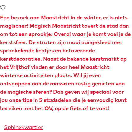
o
Voeg toe als favoriet
e
m
Een bezoek aan Maastricht in de winter, er is niets
e
magischer! Magisch Maastricht tovert de stad dan
p
om tot een sprookje. Overal waar je komt voel je de
a
kerstsfeer. De straten zijn mooi aangekleed met
g
sprankelende lichtjes en betoverende
e
kerstdecoraties. Naast de bekende kerstmarkt op
het Vrijthof vinden er door heel Maastricht
winterse activiteiten plaats. Wil jij even
ontsnappen aan de massa en rustig genieten van
de magische sferen? Dan geven wij speciaal voor
jou onze tips in 5 stadsdelen die je eenvoudig kunt
bereiken met het OV, op de fiets of te voet!
Sphinxkwartier