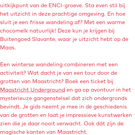
n
g
e
uitkijkpunt van de ENCI-groeve. Sta even stil bij
t
e
o
t
r
2
p
het uitzicht in deze prachtige omgeving. En hoe
n
w
e
e
C
0
-
sluit je een frisse wandeling af? Met een warme
t
e
-
é
2
M
chocomelk natuurlijk! Deze kun je krijgen bij
r
r
n
y
a
0
a
Buitengoed Slavante, waar je uitzicht hebt op de
m
e
a
v
i
-
a
Maas.
C
q
o
u
r
s
é
-
e
o
t
Een winterse wandeling combineren met een
r
g
u
r
activiteit? Wat dacht je van een tour door de
a
u
t
i
grotten van Maastricht? Boek een ticket bij
m
s
e
c
Maastricht Underground
en ga op avontuur in het
i
t
-
h
mysterieuze gangenstelsel dat zich ondergronds
q
i
h
t
bevindt. Je gids neemt je mee in de geschiedenis
u
n
o
-
van de grotten en laat je impressieve kunstwerken
e
g
g
c
zien die je daar nooit verwacht. Ook dát zijn de
s
e
e
magische kanten van Maastricht.
-