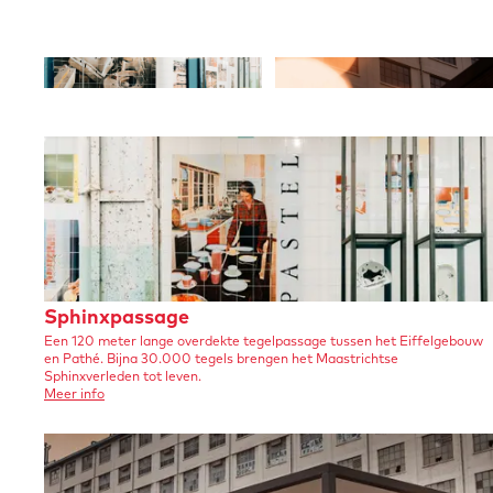
O
O
p
p
e
e
n
n
p
p
o
o
p
p
u
u
p
p
S
Sphinxpassage
m
m
Een 120 meter lange overdekte tegelpassage tussen het Eiffelgebouw
p
en Pathé. Bijna 30.000 tegels brengen het Maastrichtse
e
e
h
Sphinxverleden tot leven.
o
Meer info
t
t
i
v
e
v
v
n
r
e
e
S
x
p