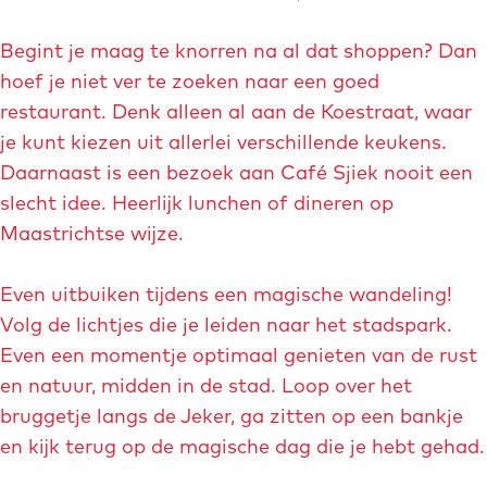
o
h
z
t
Begint je maag te knorren na al dat shoppen? Dan
a
-
hoef je niet ver te zoeken naar een goed
i
2
restaurant. Denk alleen al aan de Koestraat, waar
e
0
je kunt kiezen uit allerlei verschillende keukens.
k
2
Daarnaast is een bezoek aan Café Sjiek nooit een
-
2
slecht idee. Heerlijk lunchen of dineren op
m
-
Maastrichtse wijze.
a
s
a
p
Even uitbuiken tijdens een magische wandeling!
s
h
Volg de lichtjes die je leiden naar het stadspark.
t
i
Even een momentje optimaal genieten van de rust
r
n
en natuur, midden in de stad. Loop over het
i
x
bruggetje langs de Jeker, ga zitten op een bankje
c
k
en kijk terug op de magische dag die je hebt gehad.
h
w