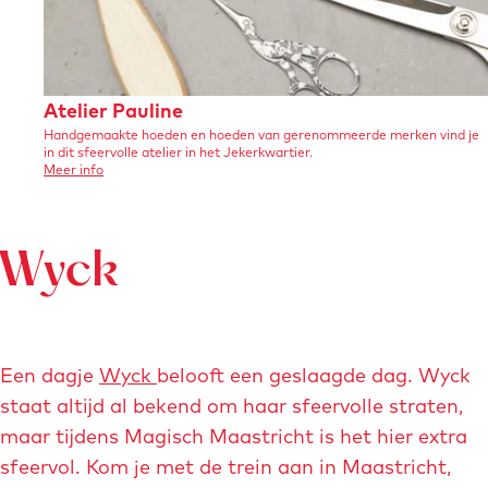
w
o
r
r
i
a
e
u
r
g
g
s
a
n
w
i
r
r
D
s
a
-
o
o
D
e
A
Atelier Pauline
e
m
t
t
u
Handgemaakte hoeden en hoeden van gerenommeerde merken vind je
t
u
a
in dit sfeervolle atelier in het Jekerkwartier.
x
e
e
x
e
o
Meer info
i
v
a
a
l
e
s
f
f
r
i
A
o
b
b
t
Wyck
e
n
e
e
e
r
l
-
i
e
e
P
e
r
l
l
r
a
P
o
Een dagje
Wyck
belooft een geslaagde dag. Wyck
d
d
a
u
w
u
staat altijd al bekend om haar sfeervolle straten,
i
i
l
l
e
i
maar tijdens Magisch Maastricht is het hier extra
n
n
i
n
n
sfeervol. Kom je met de trein aan in Maastricht,
g
g
e
n