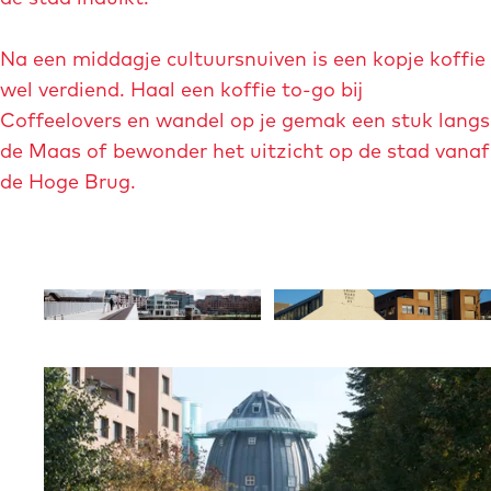
t
a
e
-
Na een middagje cultuursnuiven is een kopje koffie
g
r
e
wel verdiend. Haal een koffie to-go bij
i
s
i
Coffeelovers en wandel op je gemak een stuk langs
s
t
g
de Maas of bewonder het uitzicht op de stad vanaf
c
b
h
de Hoge Brug.
h
o
t
-
o
y
m
m
8
a
-
t
O
O
a
w
h
p
p
s
y
i
e
e
t
c
n
n
n
r
k
g
p
p
i
-
s
o
o
c
p
p
p
h
e