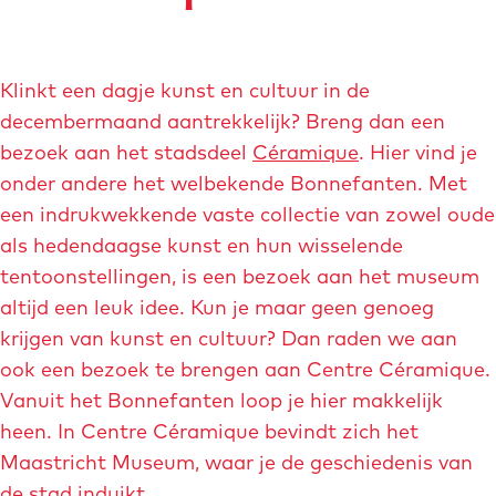
c
m
h
é
g
g
a
t
e
r
r
i
e
Klinkt een dagje kunst en cultuur in de
o
o
s
r
decembermaand aantrekkelijk? Breng dan een
t
t
o
-
bezoek aan het stadsdeel
Céramique
. Hier vind je
e
e
n
h
onder andere het welbekende Bonnefanten. Met
a
a
-
e
een indrukwekkende vaste collectie van zowel oude
f
f
r
i
als hedendaagse kunst en hun wisselende
b
b
o
d
tentoonstellingen, is een bezoek aan het museum
e
e
w
e
altijd een leuk idee. Kun je maar geen genoeg
e
e
e
n
krijgen van kunst en cultuur? Dan raden we aan
l
l
n
s
ook een bezoek te brengen aan Centre Céramique.
d
d
a
t
Vanuit het Bonnefanten loop je hier makkelijk
i
i
r
heen. In Centre Céramique bevindt zich het
n
n
a
Maastricht Museum, waar je de geschiedenis van
g
g
a
de stad induikt.
m
k