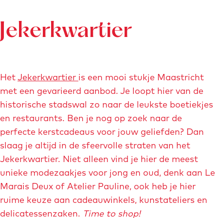
p
m
e
t
r
h
è
a
a
L
t
u
Jekerkwartier
r
s
g
m
e
i
s
i
è
C
a
s
r
e
i
g
c
C
Het
Jekerkwartier
is een mooi stukje Maastricht
i
n
e
h
n
met een gevarieerd aanbod. Je loopt hier van de
e
e
-
-
m
historische stadswal zo naar de leukste boetiekjes
m
s
m
a
en restaurants. Ben je nog op zoek naar de
a
p
a
perfecte kerstcadeaus voor jouw geliefden? Dan
h
a
slaag je altijd in de sfeervolle straten van het
i
s
Jekerkwartier. Niet alleen vind je hier de meest
n
t
unieke modezaakjes voor jong en oud, denk aan Le
x
r
Marais Deux of Atelier Pauline, ook heb je hier
-
i
ruime keuze aan cadeauwinkels, kunstateliers en
m
c
delicatessenzaken.
Time to shop!