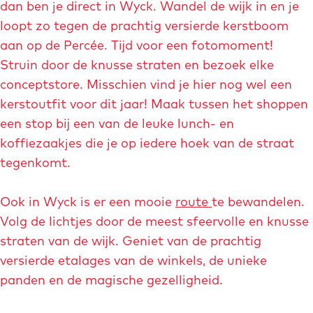
a
dan ben je direct in Wyck. Wandel de wijk in en je
m
m
e
loopt zo tegen de prachtig versierde kerstboom
a
a
aan op de Percée. Tijd voor een fotomoment!
g
g
Struin door de knusse straten en bezoek elke
i
i
conceptstore. Misschien vind je hier nog wel een
s
s
kerstoutfit voor dit jaar! Maak tussen het shoppen
c
c
een stop bij een van de leuke lunch- en
h
h
koffiezaakjes die je op iedere hoek van de straat
-
-
tegenkomt.
m
m
a
a
Ook in Wyck is er een mooie
route
te bewandelen.
a
a
Volg de lichtjes door de meest sfeervolle en knusse
s
s
straten van de wijk. Geniet van de prachtig
t
t
versierde etalages van de winkels, de unieke
r
r
panden en de magische gezelligheid.
i
i
c
c