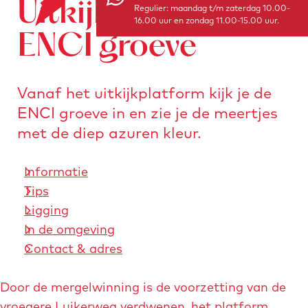
Uitkijkplatform
o
Regulier: maandag t/m zaterdag 10.00-
e
n
16.00 uur en zondag 11.00-15.00 uur.
r
a
ENCI groeve
s
a
t
r
u
Vanaf het uitkijkplatform kijk je de
d
r
ENCI groeve in en zie je de meertjes
e
e
met de diep azuren kleur.
h
n
o
Informatie
m
Tips
e
Ligging
p
In de omgeving
a
Contact & adres
g
e
Door de mergelwinning is de voorzetting van de
vroegere Luikerweg verdwenen, het platform