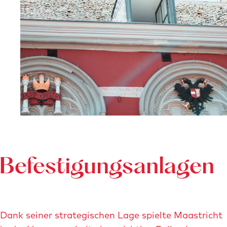
p
u
p
m
i
t
v
e
r
g
r
ö
Befestigungsanlagen
ß
e
r
Dank seiner strategischen Lage spielte Maastricht
t