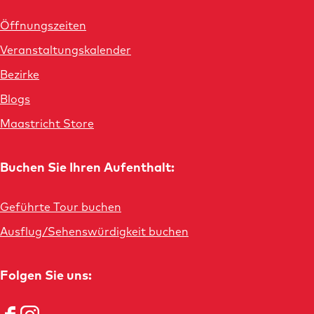
o
Öffnungszeiten
n
Veranstaltungskalender
-
r
Bezirke
o
Blogs
w
Maastricht Store
e
n
Buchen Sie Ihren Aufenthalt:
a
.
Geführte Tour buchen
j
p
Ausflug/Sehenswürdigkeit buchen
e
g
Folgen Sie uns: