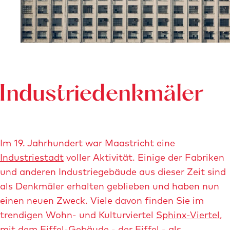
t
-
v
a
e
u
r
ß
g
e
r
n
ö
Industriedenkmäler
-
ß
M
e
a
r
a
Im 19. Jahrhundert war Maastricht eine
t
s
Industriestadt
voller Aktivität. Einige der Fabriken
e
t
und anderen Industriegebäude aus dieser Zeit sind
m
r
als Denkmäler erhalten geblieben und haben nun
B
i
einen neuen Zweck. Viele davon finden Sie im
i
c
trendigen Wohn- und Kulturviertel
Sphinx-Viertel
,
l
h
mit dem Eiffel-Gebäude - der Eiffel - als