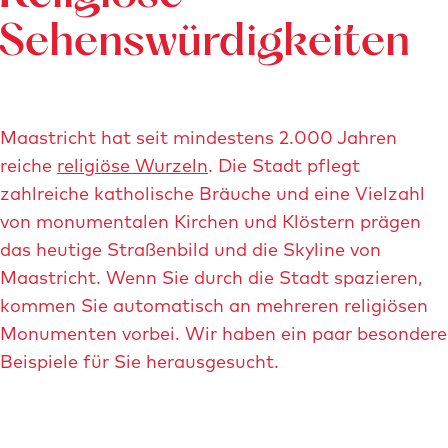
r
o
Sehenswürdigkeiten
n
t
-
Maastricht hat seit mindestens 2.000 Jahren
m
reiche
religiöse Wurzeln
. Die Stadt pflegt
a
zahlreiche katholische Bräuche und eine Vielzahl
a
von monumentalen Kirchen und Klöstern prägen
s
das heutige Straßenbild und die Skyline von
t
Maastricht. Wenn Sie durch die Stadt spazieren,
r
kommen Sie automatisch an mehreren religiösen
i
Monumenten vorbei. Wir haben ein paar besondere
c
Beispiele für Sie herausgesucht.
h
t
-