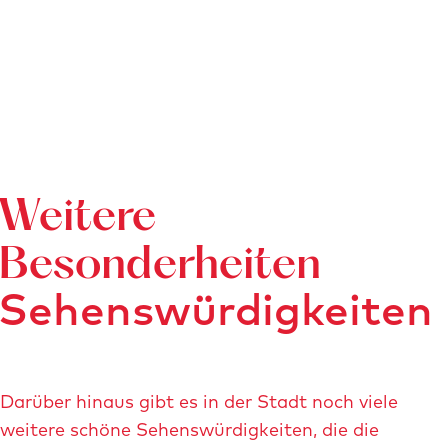
h
o
m
a
s
s
e
n
Weitere
.
j
Besonderheiten
p
Sehenswürdigkeiten
g
ö
f
f
Darüber hinaus gibt es in der Stadt noch viele
n
weitere schöne Sehenswürdigkeiten, die die