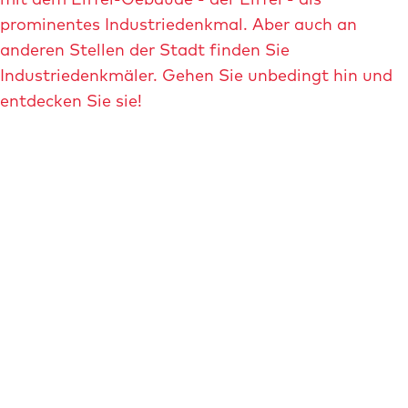
d
t
prominentes Industriedenkmal. Aber auch an
s
-
anderen Stellen der Stadt finden Sie
p
s
Industriedenkmäler. Gehen Sie unbedingt hin und
h
a
entdecken Sie sie!
i
n
n
n
x
e
b
-
u
p
i
l
l
u
d
i
i
j
n
m
g
e
-
n