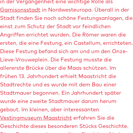
in der Vergangenheit eine wichtige Rolle als
e
Garnisonsstadt
in Nordwesteuropa. Überall in der
m
Stadt finden Sie noch schöne Festungsanlagen, die
B
einst zum Schutz der Stadt vor feindlichen
i
Angriffen errichtet wurden. Die Römer waren die
l
ersten, die eine Festung, ein Castellum, errichteten.
d
Diese Festung befand sich am und um den Onze-
ö
Lieve-Vrouweplein. Die Festung musste die
f
allererste Brücke über die Maas schützen. Im
f
frühen 13. Jahrhundert erhielt Maastricht die
n
Stadtrechte und es wurde mit dem Bau einer
e
Stadtmauer begonnen. Ein Jahrhundert später
n
wurde eine zweite Stadtmauer darum herum
p
gebaut. Im kleinen, aber interessanten
h
Vestingmuseum Maastricht
erfahren Sie die
o
Geschichte dieses besonderen Stücks Geschichte.
t