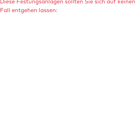
Diese Festungsanlagen sollten Sie sich auf keinen
o
Fall entgehen lassen:
-
m
u
s
e
u
m
-
a
u
f
-
d
e
r