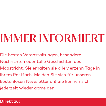
t
i
n
g
-
IMMER INFORMIERT
2
0
2
Die besten Veranstaltungen, besondere
3
Nachrichten oder tolle Geschichten aus
-
Maastricht. Sie erhalten sie alle vierzehn Tage in
c
Ihrem Postfach. Melden Sie sich für unseren
-
kostenlosen Newsletter an! Sie können sich
m
jederzeit wieder abmelden.
a
i
Direkt zu:
s