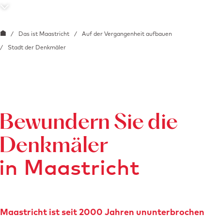
N
a
Z
/
Das ist Maastricht
/
Auf der Vergangenheit aufbauen
c
u
/
Stadt der Denkmäler
h
r
u
S
n
t
t
a
e
r
Bewundern Sie die
n
t
Denkmäler
b
s
l
e
in Maastricht
ä
i
t
t
t
e
e
Maastricht ist seit 2000 Jahren ununterbrochen