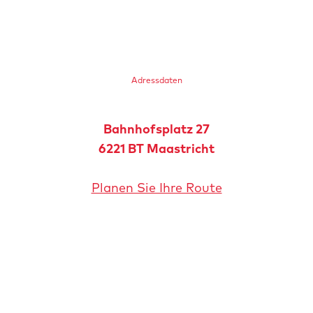
Adressdaten
Bahnhofsplatz 27
6221 BT
Maastricht
z
Planen Sie Ihre Route
u
m
H
a
u
Weiterleiten
p