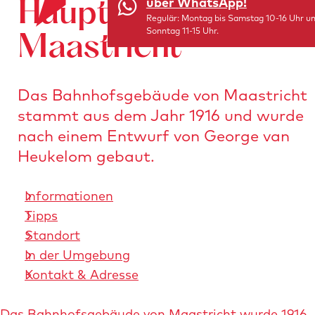
über WhatsApp!
Hauptbahnhof
i
r
Regulär: Montag bis Samstag 10-16 Uhr u
t
Sonntag 11-15 Uhr.
S
Maastricht
e
t
r
a
l
Das Bahnhofsgebäude von Maastricht
r
e
stammt aus dem Jahr 1916 und wurde
t
i
nach einem Entwurf von George van
s
t
Heukelom gebaut.
e
e
i
n
Informationen
t
Tipps
e
Standort
In der Umgebung
Kontakt & Adresse
Das Bahnhofsgebäude von Maastricht wurde 1916