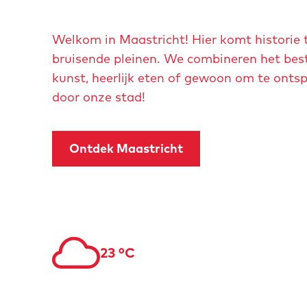
a
a
Welkom in Maastricht! Hier komt historie 
r
bruisende pleinen. We combineren het beste 
b
kunst, heerlijk eten of gewoon om te ontsp
e
door onze stad!
n
e
d
Ontdek Maastricht
e
n
23 °C