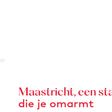
e
S
c
r
o
Maastricht, een st
l
die je omarmt
l
n