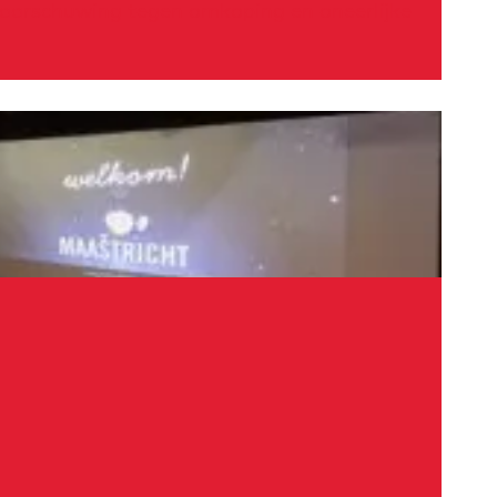
waarschuwing tegen omkoping en oneerlijke