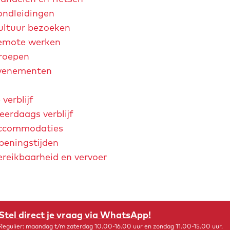
ondleidingen
ultuur bezoeken
emote werken
roepen
venementen
 verblijf
erdaags verblijf
ccommodaties
peningstijden
ereikbaarheid en vervoer
chtjaar 2026
André Rieu
Maastricht Store
Explore Maastricht
Stel direct je vraag via WhatsApp!
Regulier: maandag t/m zaterdag 10.00-16.00 uur en zondag 11.00-15.00 uur.