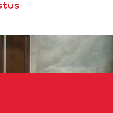
stus
stadsdeel