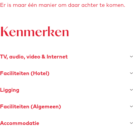
e
Er is maar één manier om daar achter te komen.
h
e
e
l
D
d
Kenmerken
u
i
t
n
c
g
h
TV, audio, video & Internet
C
h
Faciliteiten (Hotel)
e
c
Ligging
k
I
Faciliteiten (Algemeen)
n
Accommodatie