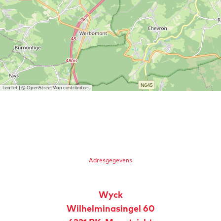
Leaflet
|
© OpenStreetMap contributors
Adresgegevens
Wyck
Wilhelminasingel 60