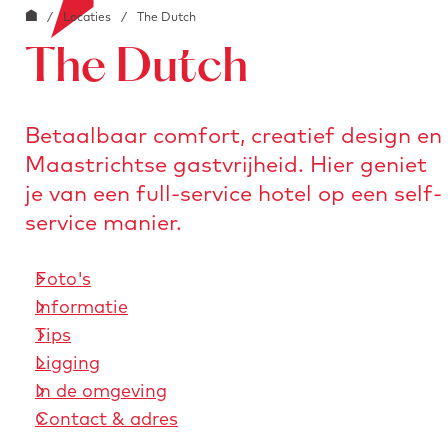
G
o
/
Locaties
/
The Dutch
i
e
a
o
a
The Dutch
n
r
b
a
s
l
a
t
Betaalbaar comfort, creatief design en
o
r
u
Maastrichtse gastvrijheid. Hier geniet
c
d
r
k
je van een full-service hotel op een self-
e
e
.
service manier.
h
n
i
o
m
Foto's
m
a
Informatie
e
g
Tips
p
e
Ligging
a
In de omgeving
g
Contact & adres
e