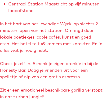
u
g
Centraal Station Maastricht op vijf minuten
g
p
e
loopafstand
r
m
o
e
In het hart van het levendige Wyck, op slechts 2
t
t
minuten lopen van het station. Omringd door
e
v
lokale boetiekjes, coole cafés, kunst en goed
a
e
eten. Het hotel telt 49 kamers met karakter. En ja,
f
r
alles wat je nodig hebt.
b
g
e
r
Check jezelf in. Schenk je eigen drankje in bij de
e
o
Honesty Bar. Daag je vrienden uit voor een
l
t
spelletje of nip van een gratis espresso.
d
e
i
a
Zit er een emotioneel beschikbare gorilla verstopt
n
f
in onze urban jungle?
g
b
T