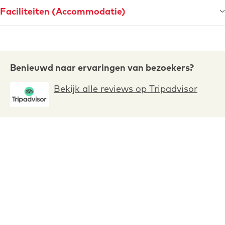
Faciliteiten (Accommodatie)
R
Benieuwd naar ervaringen van bezoekers?
e
Bekijk alle reviews op Tripadvisor
v
i
e
w
s