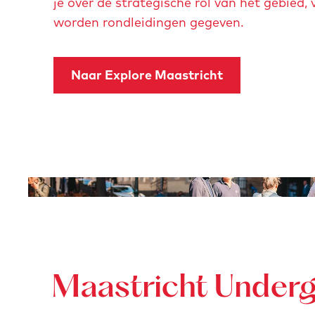
je over de strategische rol van het gebied,
worden rondleidingen gegeven.
Naar Explore Maastricht
O
p
e
n
p
o
Maastricht Under
p