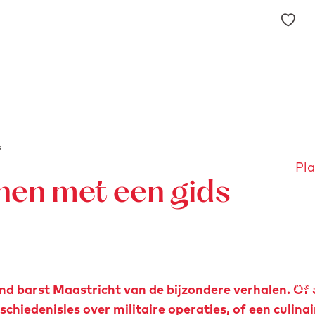
F
a
v
o
r
i
e
s
t
Pla
e
nen met een gids
n
Maa
 barst Maastricht van de bijzondere verhalen. Of 
hiedenisles over militaire operaties, of een culinai