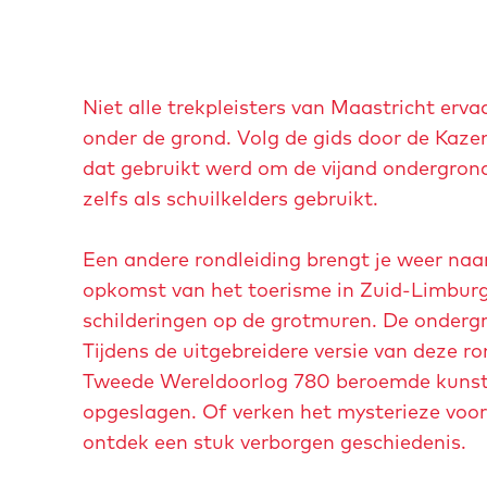
u
p
m
e
Niet alle trekpleisters van Maastricht er
t
onder de grond. Volg de gids door de Kaz
v
dat gebruikt werd om de vijand ondergron
e
zelfs als schuilkelders gebruikt.
r
g
Een andere rondleiding brengt je weer naar 
r
opkomst van het toerisme in Zuid-Limburg
o
schilderingen op de grotmuren. De onderg
t
Tijdens de uitgebreidere versie van deze ro
e
Tweede Wereldoorlog 780 beroemde kunst
a
opgeslagen. Of verken het mysterieze vo
f
ontdek een stuk verborgen geschiedenis.
b