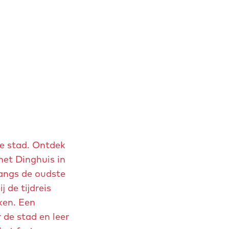
e stad. Ontdek
het Dinghuis in
langs de oudste
 de tijdreis
ken. Een
r de stad en leer