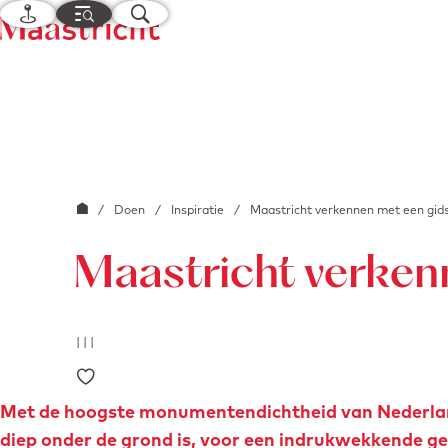
K
M
Z
a
e
o
G
a
n
e
a
r
u
k
n
t
e
a
n
a
r
G
/
Doen
/
Inspiratie
/
Maastricht verkennen met een gid
d
a
e
Maastricht verken
n
h
a
o
a
m
|
|
|
r
e
Voeg toe als favoriet
d
p
e
Met de hoogste monumentendichtheid van Nederland
a
h
diep onder de grond is, voor een indrukwekkende gesc
g