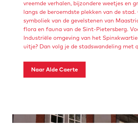
e
vreemde verhalen, bijzondere weetjes en g
e
l
langs de beroemdste plekken van de stad. O
t
i
symboliek van de gevelstenen van Maastrich
v
n
flora en fauna van de Sint-Pietersberg. Vo
e
g
Industriële omgeving van het Spinxkwartier
r
-
uitje? Dan volg je de stadswandeling met 
g
o
r
n
o
Naar Alde Caerte
z
t
e
e
-
a
l
f
i
b
e
O
e
v
p
e
e
e
l