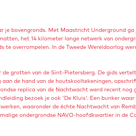
u
p
m
e
vaar je bovengronds. Met Maastricht Underground ga 
t
ematten, het 14 kilometer lange netwerk van onder
v
ds te overrompelen. In de Tweede Wereldoorlog we
e
r
g
de grotten van de Sint-Pietersberg. De gids vertelt
r
 aan de hand van de houtskooltekeningen, opschrif
o
rondse replica van de Nachtwacht werd recent nog 
t
ndleiding bezoek je ook 'De Kluis'. Een bunker waar 
e
werken, waaronder de échte Nachtwacht van Remb
a
ormalige ondergrondse NAVO-hoofdkwartier in de C
f
b