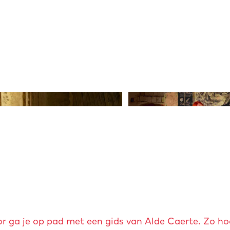
e
e
l
d
i
n
g
O
f
p
o
e
r
n
t
p
-
o
s
p
i
u
n
p
t
r ga je op pad met een gids van Alde Caerte. Zo hoe
m