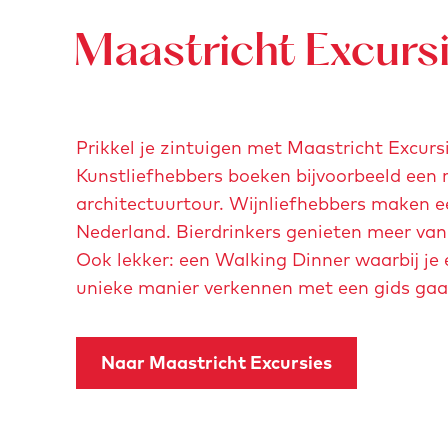
-
n
d
v
p
i
Maastricht Excurs
r
o
n
o
p
g
u
u
g
w
Prikkel je zintuigen met Maastricht Excurs
p
r
e
Kunstliefhebbers boeken bijvoorbeeld een 
m
o
-
architectuurtour. Wijnliefhebbers maken e
e
t
p
Nederland. Bierdrinkers genieten meer van
t
t
l
Ook lekker: een Walking Dinner waarbij je 
v
e
e
unieke manier verkennen met een gids gaat
e
n
i
r
-
n
g
z
Naar Maastricht Excursies
-
r
o
g
o
n
r
t
n