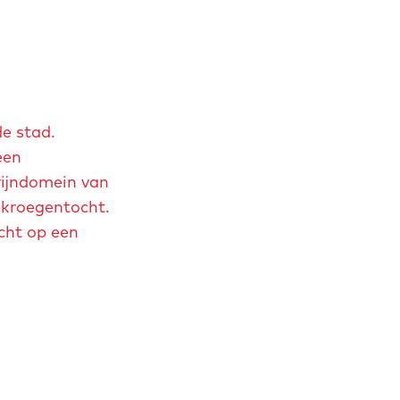
de stad.
een
wijndomein van
 kroegentocht.
icht op een