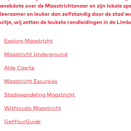
o
anekdote over de Maastrichtenaar en zijn lokale spe
e
m
leerzamer en leuker dan zelfstandig door de stad w
e
uitje, wij zetten de leukste rondleidingen in de Limb
p
a
Explore Maastricht
g
e
Maastricht Underground
Alde Caerte
Maastricht Excursies
Stadswandeling Maastricht
Withlocals Maastricht
GetYourGuide