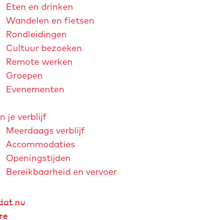
Eten en drinken
Wandelen en fietsen
Rondleidingen
Cultuur bezoeken
Remote werken
Groepen
Evenementen
n je verblijf
Meerdaags verblijf
Accommodaties
Openingstijden
Bereikbaarheid en vervoer
strichtjaar 2026
André Rieu
Maastricht Store
Explore Maastricht
dat nu
re