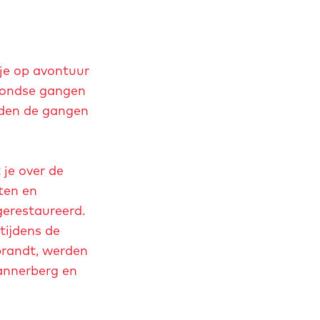
je op avontuur
grondse gangen
rden de gangen
 je over de
ten en
gerestaureerd.
tijdens de
randt, werden
annerberg en