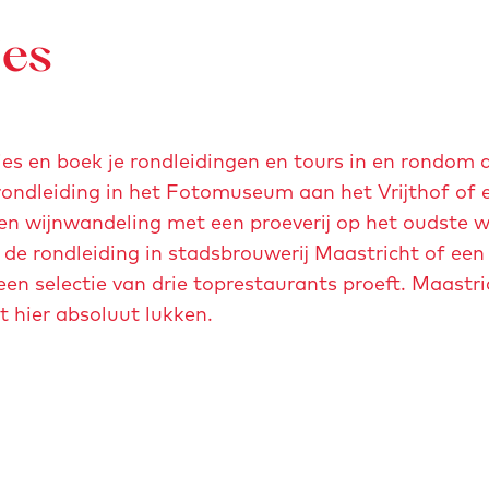
h
n
d
t
p
ies
i
-
o
n
z
p
g
i
u
g
j
ies en boek je rondleidingen en tours in en rondom 
p
r
k
rondleiding in het Fotomuseum aan het Vrijthof of 
m
o
a
en wijnwandeling met een proeverij op het oudste 
e
t
n
 de rondleiding in stadsbrouwerij Maastricht of een
t
t
t
een selectie van drie toprestaurants proeft. Maastr
v
e
-
 hier absoluut lukken.
e
n
g
r
-
r
g
n
a
r
o
s
o
o
-
t
r