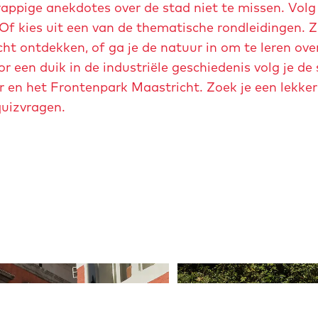
-
rappige anekdotes over de stad niet te missen. Volg
e
p
f kies uit een van de thematische rondleidingen. Z
t
i
t ontdekken, of ga je de natuur in om te leren ove
v
e
or een duik in de industriële geschiedenis volg je d
e
t
 en het Frontenpark Maastricht. Zoek je een lekker 
r
e
quizvragen.
g
r
r
-
o
m
t
a
e
a
a
s
f
t
b
r
O
e
i
p
e
c
e
l