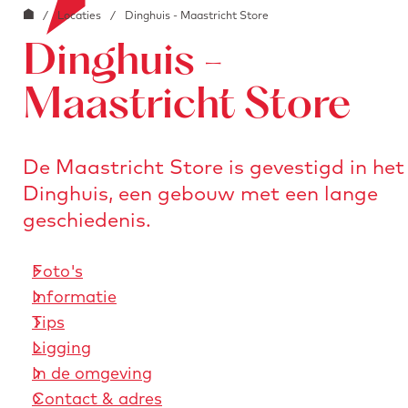
G
o
/
Locaties
/
Dinghuis - Maastricht Store
e
i
a
o
a
Dinghuis -
n
r
b
a
s
Maastricht Store
l
a
t
o
r
u
c
De Maastricht Store is gevestigd in het
d
r
k
Dinghuis, een gebouw met een lange
e
e
.
geschiedenis.
h
n
i
o
m
Foto's
m
a
Informatie
e
g
Tips
p
e
Ligging
a
In de omgeving
g
Contact & adres
e