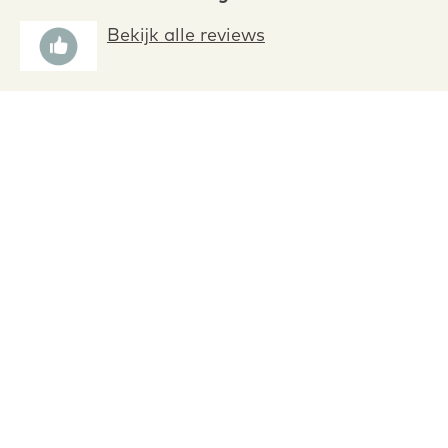
h
e
u
Bekijk alle reviews
i
v
s
i
e
w
s