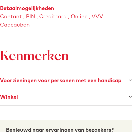
b
M
Betaalmogelijkheden
e
a
Contant , PIN , Creditcard , Online , VVV
e
a
Cadeaubon
l
s
d
t
i
r
n
i
Kenmerken
g
c
K
h
l
t
Voorzieningen voor personen met een handicap
o
S
k
t
Winkel
D
o
i
r
n
e
R
g
Benieuwd naar ervaringen van bezoekers?