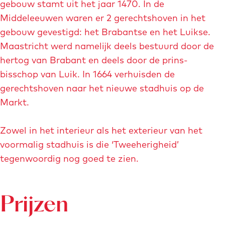
p
a
gebouw stamt uit het jaar 1470. In de
r
u
g
Middeleeuwen waren er 2 gerechtshoven in het
g
p
e
gebouw gevestigd: het Brabantse en het Luikse.
r
m
Maastricht werd namelijk deels bestuurd door de
o
e
hertog van Brabant en deels door de prins-
t
t
bisschop van Luik. In 1664 verhuisden de
e
v
gerechtshoven naar het nieuwe stadhuis op de
a
e
Markt.
f
r
b
g
Zowel in het interieur als het exterieur van het
e
r
voormalig stadhuis is die ‘Tweeherigheid’
e
o
tegenwoordig nog goed te zien.
l
t
d
e
i
a
Prijzen
n
f
g