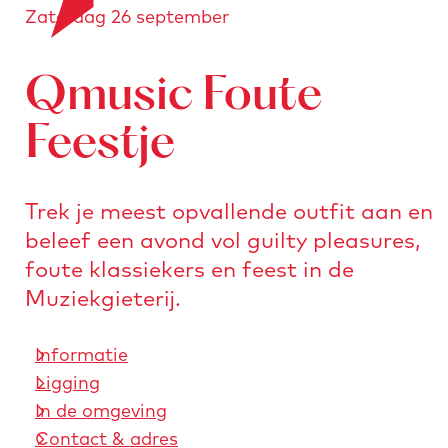
Zaterdag 26 september
a
o
e
n
r
a
s
Qmusic Foute
a
t
r
u
Feestje
d
r
e
e
Trek je meest opvallende outfit aan en
h
n
beleef een avond vol guilty pleasures,
o
foute klassiekers en feest in de
m
Muziekgieterij.
e
p
Informatie
a
Ligging
g
In de omgeving
e
Contact & adres