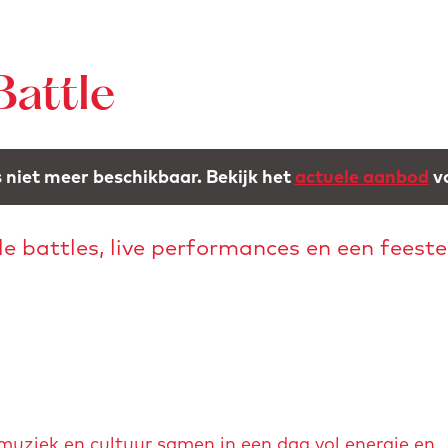
attle
is niet meer beschikbaar. Bekijk het
actuele aanbod
vo
 battles, live performances en een feesteli
uziek en cultuur samen in een dag vol energie en