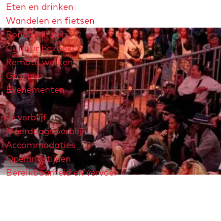
Eten en drinken
Wandelen en fietsen
Rondleidingen
Cultuur bezoeken
Remote werken
Groepen
Evenementen
n je verblijf
Meerdaags verblijf
Accommodaties
Openingstijden
Bereikbaarheid en vervoer
strichtjaar 2026
André Rieu
Maastricht Store
Explore Maastricht