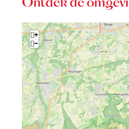
Ontdek de omgev
+
−