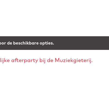
or de beschikbare opties.
jke afterparty bij de Muziekgieterij.