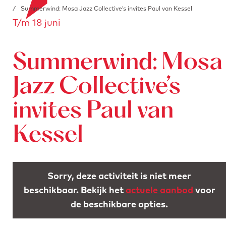
a
o
/
Summerwind: Mosa Jazz Collective’s invites Paul van Kessel
e
T/m 18 juni
n
r
a
s
a
t
Summerwind: Mosa
r
u
d
r
Jazz Collective’s
e
e
invites Paul van
h
n
o
Kessel
m
e
p
Sorry, deze activiteit is niet meer
a
beschikbaar. Bekijk het
actuele aanbod
voor
g
de beschikbare opties.
e