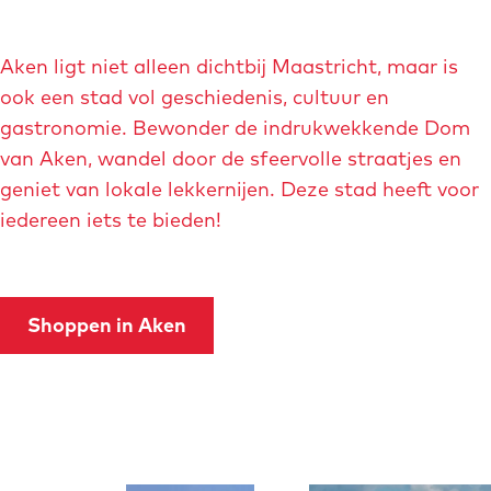
a
r
f
i
b
Aken ligt niet alleen dichtbij Maastricht, maar is
l
e
ook een stad vol geschiedenis, cultuur en
l
e
gastronomie. Bewonder de indrukwekkende Dom
e
l
van Aken, wandel door de sfeervolle straatjes en
n
d
geniet van lokale lekkernijen. Deze stad heeft voor
h
i
iedereen iets te bieden!
a
n
n
g
g
M
©
Shoppen in Aken
a
j
r
ü
k
r
t
g
p
e
O
O