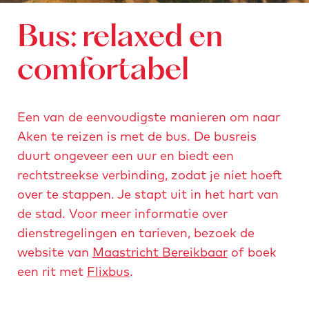
s
t
Bus: relaxed en
r
a
comfortabel
s
s
Een van de eenvoudigste manieren om naar
e
Aken te reizen is met de bus. De busreis
-
duurt ongeveer een uur en biedt een
a
rechtstreekse verbinding, zodat je niet hoeft
k
over te stappen. Je stapt uit in het hart van
e
de stad. Voor meer informatie over
n
dienstregelingen en tarieven, bezoek de
-
website van
Maastricht Bereikbaar
of boek
z
een rit met
Flixbus
.
o
m