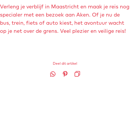
u
h
Verleng je verblijf in Maastricht en maak je reis nog
o
o
n
l
specialer met een bezoek aan Aken. Of je nu de
t
t
n
bus, trein, fiets of auto kiest, het avontuur wacht
e
e
e
op je net over de grens. Veel plezier en veilige reis!
a
a
n
f
f
©
b
b
A
e
e
n
e
e
Deel dit artikel
d
l
l
r
D
D
L
d
d
e
e
e
i
i
i
a
e
e
n
n
n
s
l
l
k
g
g
-
d
d
k
d
a
H
e
e
o
o
a
e
z
z
p
m
c