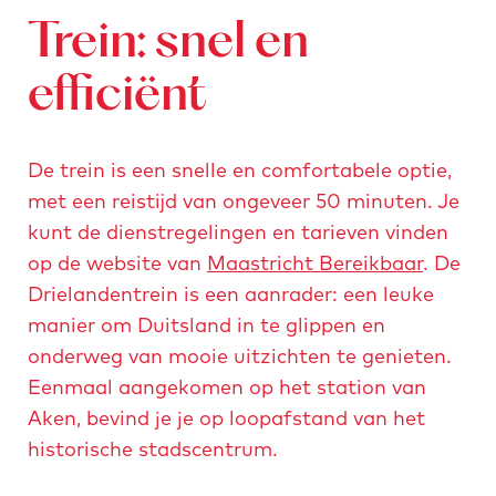
e
Trein: snel en
r
-
efficiënt
c
-
a
De trein is een snelle en comfortabele optie,
n
met een reistijd van ongeveer 50 minuten. Je
d
kunt de dienstregelingen en tarieven vinden
r
op de website van
Maastricht Bereikbaar
. De
e
Drielandentrein is een aanrader: een leuke
a
manier om Duitsland in te glippen en
s
onderweg van mooie uitzichten te genieten.
-
Eenmaal aangekomen op het station van
h
Aken, bevind je je op loopafstand van het
e
historische stadscentrum.
r