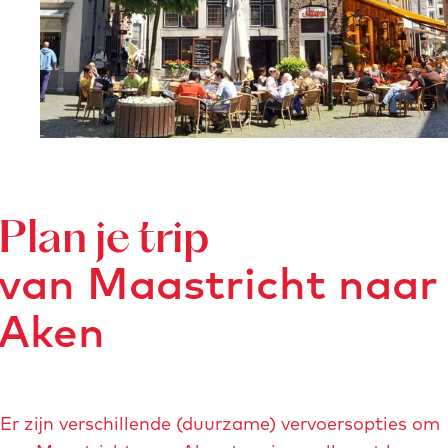
o
p
u
p
m
e
t
v
e
Plan je trip
r
van Maastricht naar
g
r
Aken
o
t
e
a
Er zijn verschillende (duurzame) vervoersopties om