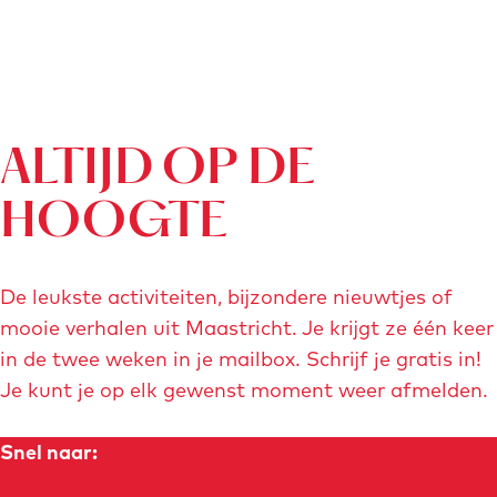
e
r
r
m
a
ALTIJD OP DE
n
HOOGTE
n
De leukste activiteiten, bijzondere nieuwtjes of
mooie verhalen uit Maastricht. Je krijgt ze één keer
in de twee weken in je mailbox. Schrijf je gratis in!
Je kunt je op elk gewenst moment weer afmelden.
Snel naar: