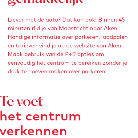
i
n
Liever met de auto? Dat kan ook! Binnen 45
g
minuten rijd je van Maastricht naar Aken.
b
Handige informatie over parkeren, laadpalen
i
en tarieven vind je op de
website van Aken
.
k
Maak gebruik van de P+R opties om
e
eenvoudig het centrum te bereiken zonder je
-
druk te hoeven maken over parkeren.
s
t
a
t
Te voet
i
het centrum
o
n
verkennen
-