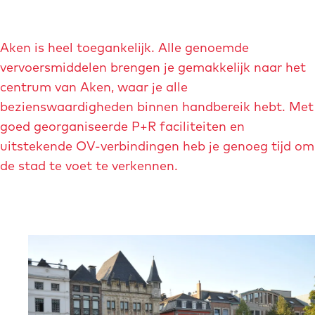
v
o
Aken is heel toegankelijk. Alle genoemde
r
vervoersmiddelen brengen je gemakkelijk naar het
-
centrum van Aken, waar je alle
d
bezienswaardigheden binnen handbereik hebt. Met
e
goed georganiseerde P+R faciliteiten en
m
uitstekende OV-verbindingen heb je genoeg tijd om
-
de stad te voet te verkennen.
f
r
a
n
O
z
p
i
e
s
n
k