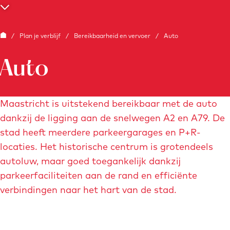
e
S
c
G
/
Plan je verblijf
/
Bereikbaarheid en vervoer
/
Auto
r
a
o
Auto
n
l
a
l
a
Maastricht is uitstekend bereikbaar met de auto
n
r
dankzij de ligging aan de snelwegen A2 en A79. De
a
d
stad heeft meerdere parkeergarages en P+R-
a
e
locaties. Het historische centrum is grotendeels
r
h
autoluw, maar goed toegankelijk dankzij
b
o
parkeerfaciliteiten aan de rand en efficiënte
e
m
verbindingen naar het hart van de stad.
n
e
e
p
d
a