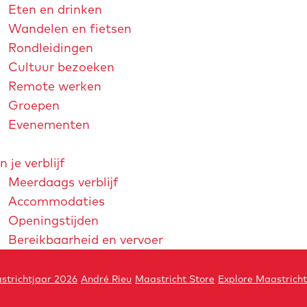
Eten en drinken
Wandelen en fietsen
Rondleidingen
Cultuur bezoeken
Remote werken
Groepen
Evenementen
n je verblijf
Meerdaags verblijf
Accommodaties
Openingstijden
Bereikbaarheid en vervoer
strichtjaar 2026
André Rieu
Maastricht Store
Explore Maastricht