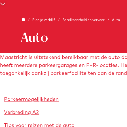
e
S
c
G
/
Plan je verblijf
/
Bereikbaarheid en vervoer
/
Auto
r
a
o
Auto
n
l
a
l
a
Maastricht is uitstekend bereikbaar met de auto da
n
r
heeft meerdere parkeergarages en P+R-locaties. He
a
d
toegankelijk dankzij parkeerfaciliteiten aan de rand
a
e
r
h
b
o
e
Parkeermogelijkheden
m
n
e
Verbreding A2
e
p
d
a
Tips voor reizen met de auto