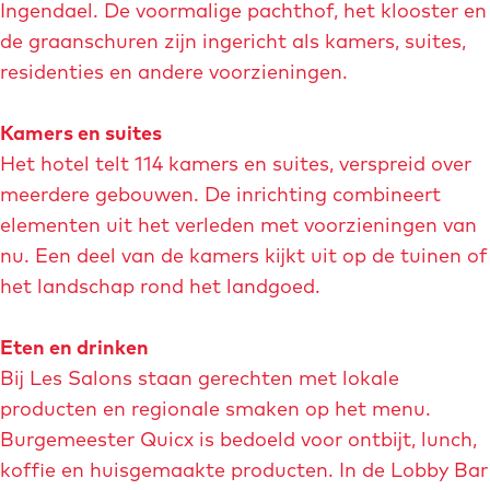
p
i
Ingendael. De voormalige pachthof, het klooster en
v
o
m
de graanschuren zijn ingericht als kamers, suites,
e
p
a
residenties en andere voorzieningen.
r
u
g
g
p
e
Kamers en suites
r
m
Het hotel telt 114 kamers en suites, verspreid over
o
e
meerdere gebouwen. De inrichting combineert
t
t
elementen uit het verleden met voorzieningen van
e
v
nu. Een deel van de kamers kijkt uit op de tuinen of
a
e
het landschap rond het landgoed.
f
r
b
g
Eten en drinken
e
r
Bij Les Salons staan gerechten met lokale
e
o
producten en regionale smaken op het menu.
l
t
Burgemeester Quicx is bedoeld voor ontbijt, lunch,
d
e
koffie en huisgemaakte producten. In de Lobby Bar
i