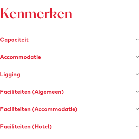
a
a
m
Kenmerken
c
e
h
r
C
Capaciteit
h
â
Accommodatie
t
e
Ligging
a
u
Faciliteiten (Algemeen)
S
t
Faciliteiten (Accommodatie)
.
G
Faciliteiten (Hotel)
e