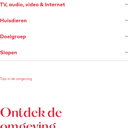
r
TV, audio, video & Internet
l
a
Huisdieren
c
h
Doelgroep
Slapen
Tips in de omgeving
Ontdek de
omgeving