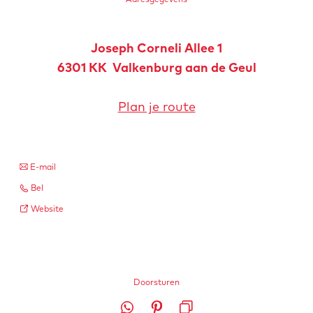
Joseph Corneli Allee 1
6301 KK
Valkenburg aan de Geul
n
Plan je route
a
a
r
n
E-mail
C
a
C
Bel
h
a
h
v
Website
â
r
â
a
t
C
t
n
e
h
e
C
a
â
Doorsturen
a
h
u
t
u
â