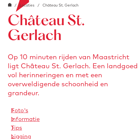
G
o
/
Locaties
/
Château St. Gerlach
i
e
a
o
a
Château St.
n
r
b
a
s
Gerlach
l
a
t
o
r
u
c
Op 10 minuten rijden van Maastricht
d
r
k
ligt Château St. Gerlach. Een landgoed
e
e
.
vol herinneringen en met een
h
n
i
overweldigende schoonheid en
o
m
grandeur.
m
a
e
g
Foto's
p
e
Informatie
a
Tips
g
Ligging
e