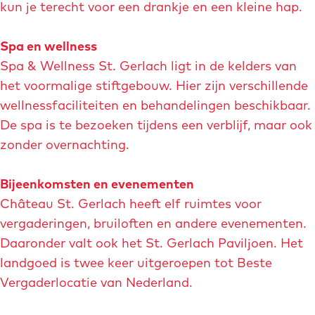
a
kun je terecht voor een drankje en een kleine hap.
n
f
g
b
Spa en wellness
C
e
Spa & Wellness St. Gerlach ligt in de kelders van
h
e
het voormalige stiftgebouw. Hier zijn verschillende
a
l
wellnessfaciliteiten en behandelingen beschikbaar.
t
d
De spa is te bezoeken tijdens een verblijf, maar ook
e
i
zonder overnachting.
a
n
u
g
Bijeenkomsten en evenementen
s
H
Château St. Gerlach heeft elf ruimtes voor
t
o
vergaderingen, bruiloften en andere evenementen.
.
t
Daaronder valt ook het St. Gerlach Paviljoen. Het
G
e
landgoed is twee keer uitgeroepen tot Beste
e
l
Vergaderlocatie van Nederland.
r
k
l