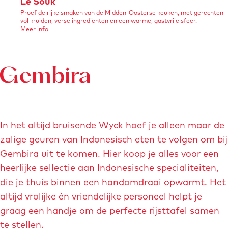
L
Le Souk
r
r
t
Proef de rijke smaken van de Midden-Oosterse keuken, met gerechten
e
i
i
vol kruiden, verse ingrediënten en een warme, gastvrije sfeer.
e
S
o
Meer info
c
c
v
a
o
h
e
h
r
f
u
t
t
L
b
e
Gembira
k
-
-
S
e
o
r
h
u
e
a
k
a
l
a
p
In het altijd bruisende Wyck hoef je alleen maar de
d
m
j
zalige geuren van Indonesisch eten te volgen om bij
i
-
e
Gembira uit te komen. Hier koop je alles voor een
n
l
-
heerlijke sellectie aan Indonesische specialiteiten,
g
o
m
die je thuis binnen een handomdraai opwarmt. Het
d
g
a
altijd vrolijke én vriendelijke personeel helpt je
e
o
a
graag een handje om de perfecte rijsttafel samen
l
-
s
te stellen.
i