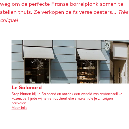
weg om de perfecte Franse borrelplank samen te
l
stellen thuis. Ze verkopen zelfs verse oesters...
Très
d
chique!
i
n
g
l
e
-
s
a
l
L
Le Salonard
o
Stap binnen bij Le Salonard en ontdek een wereld van ambachtelijke
e
kazen, verfijnde wijnen en authentieke smaken die je zintuigen
n
S
prikkelen.
o
Meer info
a
a
v
e
r
l
r
d
L
o