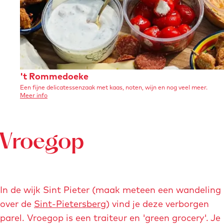
-
m
a
a
s
'
't Rommedoeke
t
Een fijne delicatessenzaak met kaas, noten, wijn en nog veel meer.
t
r
o
Meer info
R
v
i
e
o
r
c
'
m
h
t
Vroegop
R
m
t
o
e
m
-
m
d
e
m
d
o
In de wijk Sint Pieter (maak meteen een wandeling
a
o
e
e
over de
Sint-Pietersberg
) vind je deze verborgen
i
k
k
e
parel. Vroegop is een traiteur en 'green grocery'. Je
s