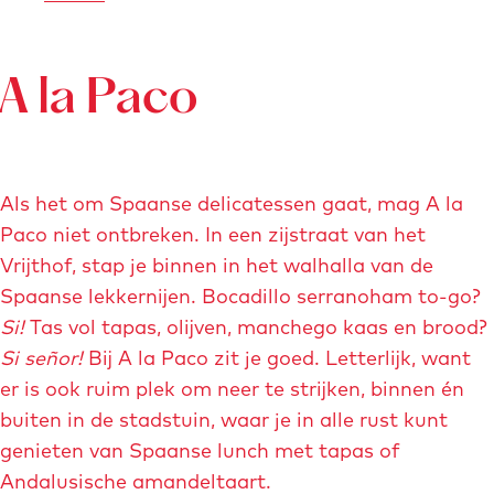
v
e
e
r
g
V
r
A la Paco
o
o
p
e
g
o
p
Als het om Spaanse delicatessen gaat, mag A la
Paco niet ontbreken. In een zijstraat van het
Vrijthof, stap je binnen in het walhalla van de
Spaanse lekkernijen. Bocadillo serranoham to-go?
Si!
Tas vol tapas, olijven, manchego kaas en brood?
Si señor!
Bij A la Paco zit je goed. Letterlijk, want
er is ook ruim plek om neer te strijken, binnen én
buiten in de stadstuin, waar je in alle rust kunt
genieten van Spaanse lunch met tapas of
Andalusische amandeltaart.