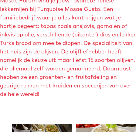
Mosae Forum vind je jouw favoriete Turkse
g
j
lekkernijen bij Turquoise Mosae Gusto. Een
g
p
familiebedrijf waar je alles kunt krijgen wat je
e
g
hartje begeert: tapas zoals ansjovis, garnalen of
m
inkvis op olie, verschillende (pikante!) dips en lekker
b
Turks brood om mee te dippen. De specialiteit van
i
het huis zijn de olijven. De olijfliefhebber heeft
r
namelijk de keuze uit maar liefst 15 soorten olijven,
a
die allemaal zelf worden gemarineerd. Daarnaast
-
hebben ze een groenten- en fruitafdeling en
w
geurige rekken met kruiden en specerijen van over
y
de hele wereld!
c
k
-
m
O
O
a
p
p