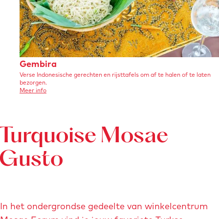
t
.
e
s
i
j
r
o
n
p
g
u
g
e
r
k
g
o
G
Gembira
-
t
Verse Indonesische gerechten en rijsttafels om af te halen of te laten
e
m
bezorgen.
e
m
o
Meer info
a
v
a
b
a
e
r
f
i
s
G
b
e
Turquoise Mosae
r
t
m
e
a
b
r
i
Gusto
e
i
r
a
l
c
d
h
i
t
In het ondergrondse gedeelte van winkelcentrum
n
.