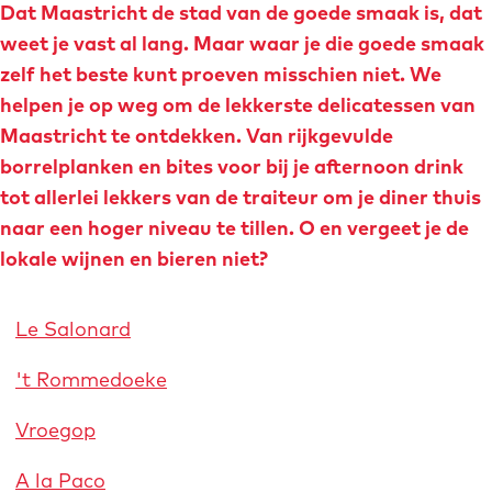
Dat Maastricht de stad van de goede smaak is, dat
o
e
weet je vast al lang. Maar waar je die goede smaak
m
zelf het beste kunt proeven misschien niet. We
e
helpen je op weg om de lekkerste delicatessen van
p
Maastricht te ontdekken. Van rijkgevulde
a
borrelplanken en bites voor bij je afternoon drink
g
tot allerlei lekkers van de traiteur om je diner thuis
e
naar een hoger niveau te tillen. O en vergeet je de
lokale wijnen en bieren niet?
Le Salonard
't Rommedoeke
Vroegop
A la Paco