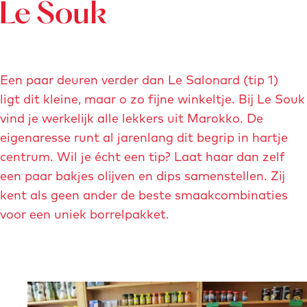
e
e
l
Le Souk
c
a
r
r
o
P
a
g
g
c
o
r
r
Een paar deuren verder dan Le Salonard (tip 1)
o
o
ligt dit kleine, maar o zo fijne winkeltje. Bij Le Souk
t
t
vind je werkelijk alle lekkers uit Marokko. De
e
e
eigenaresse runt al jarenlang dit begrip in hartje
a
a
centrum. Wil je écht een tip? Laat haar dan zelf
f
f
een paar bakjes olijven en dips samenstellen. Zij
b
b
kent als geen ander de beste smaakcombinaties
e
e
voor een uniek borrelpakket.
e
e
l
l
d
d
i
i
O
n
n
p