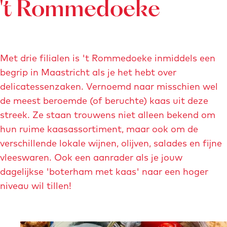
e
't Rommedoeke
-
n
S
a
d
a
l
o
e
r
n
l
a
d
Met drie filialen is 't Rommedoeke inmiddels een
r
i
d
begrip in Maastricht als je het hebt over
c
delicatessenzaken. Vernoemd naar misschien wel
a
de meest beroemde (of beruchte) kaas uit deze
t
streek. Ze staan trouwens niet alleen bekend om
e
hun ruime kaasassortiment, maar ook om de
s
verschillende lokale wijnen, olijven, salades en fijne
s
vleeswaren. Ook een aanrader als je jouw
e
dagelijkse 'boterham met kaas' naar een hoger
z
niveau wil tillen!
a
a
k