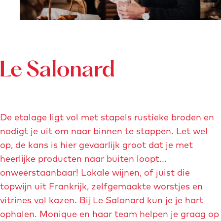
m
e
t
v
e
Le Salonard
r
g
r
De etalage ligt vol met stapels rustieke broden en
o
nodigt je uit om naar binnen te stappen. Let wel
t
op, de kans is hier gevaarlijk groot dat je met
e
heerlijke producten naar buiten loopt...
a
onweerstaanbaar! Lokale wijnen, of juist die
f
topwijn uit Frankrijk, zelfgemaakte worstjes en
b
vitrines vol kazen. Bij Le Salonard kun je je hart
e
ophalen. Monique en haar team helpen je graag op
e