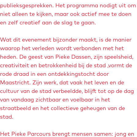
a
publieksgesprekken. Het programma nodigt uit om
g
f
niet alleen te kijken, maar ook actief mee te doen
P
b
en zelf creatief aan de slag te gaan.
o
e
r
e
Wat dit evenement bijzonder maakt, is de manier
t
l
waarop het verleden wordt verbonden met het
r
d
heden. De geest van Pieke Dassen, zijn speelsheid,
e
i
creativiteit en betrokkenheid bij de stad ,vormt de
t
n
rode draad in een ontdekkingstocht door
P
g
Maastricht. Zijn werk, dat vaak het leven en de
i
p
cultuur van de stad verbeeldde, blijft tot op de dag
e
o
van vandaag zichtbaar en voelbaar in het
k
p
straatbeeld en het collectieve geheugen van de
e
P
stad.
D
i
a
e
Het Pieke Parcours brengt mensen samen: jong en
s