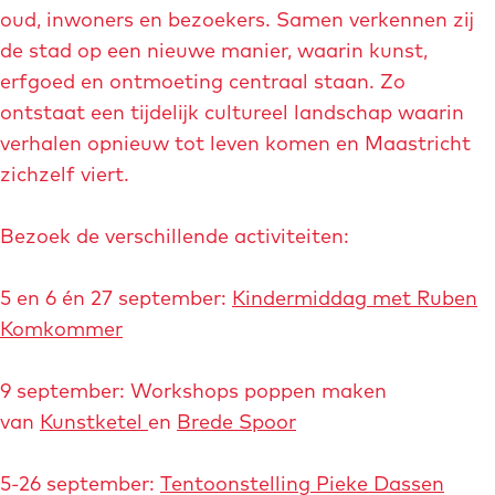
k
oud, inwoners en bezoekers. Samen verkennen zij
s
e
de stad op een nieuwe manier, waarin kunst,
e
D
erfgoed en ontmoeting centraal staan. Zo
n
a
ontstaat een tijdelijk cultureel landschap waarin
s
verhalen opnieuw tot leven komen en Maastricht
s
zichzelf viert.
e
n
Bezoek de verschillende activiteiten:
t
e
5 en 6 én 27 september:
Kindermiddag met Ruben
m
Komkommer
p
e
9 september: Workshops poppen maken
l
van
Kunstketel
en
Brede Spoor
e
e
5-26 september:
Tentoonstelling Pieke Dassen