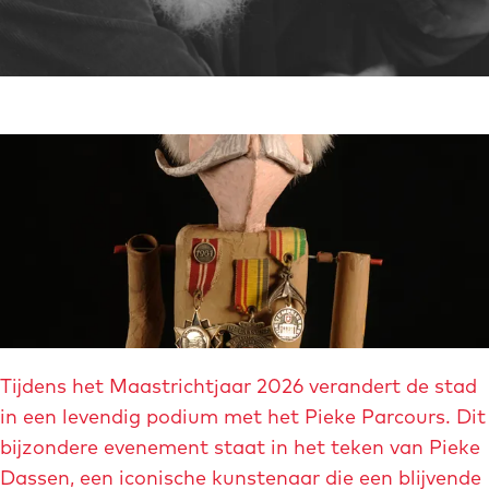
O
m
p
e
e
d
n
i
p
a
o
b
p
l
u
o
p
c
O
Tijdens het Maastrichtjaar 2026 verandert de stad
m
k
p
in een levendig podium met het Pieke Parcours. Dit
e
.
e
bijzondere evenement staat in het teken van Pieke
t
i
n
Dassen, een iconische kunstenaar die een blijvende
v