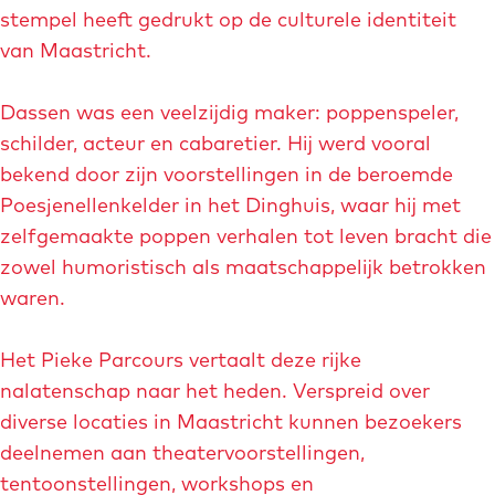
m
p
stempel heeft gedrukt op de culturele identiteit
e
a
o
van Maastricht.
r
g
p
g
e
u
Dassen was een veelzijdig maker: poppenspeler,
r
p
schilder, acteur en cabaretier. Hij werd vooral
o
m
bekend door zijn voorstellingen in de beroemde
t
e
Poesjenellenkelder in het Dinghuis, waar hij met
e
t
zelfgemaakte poppen verhalen tot leven bracht die
a
v
zowel humoristisch als maatschappelijk betrokken
f
e
waren.
b
r
e
g
Het Pieke Parcours vertaalt deze rijke
e
r
nalatenschap naar het heden. Verspreid over
l
o
diverse locaties in Maastricht kunnen bezoekers
d
t
deelnemen aan theatervoorstellingen,
i
e
tentoonstellingen, workshops en
n