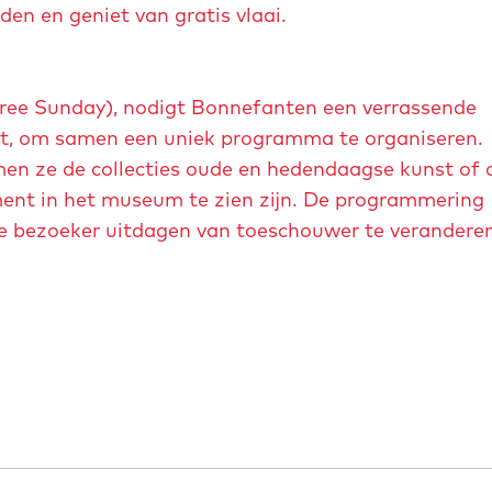
a
den en geniet van gratis vlaai.
g
e
Free Sunday), nodigt Bonnefanten een verrassende
 uit, om samen een uniek programma te organiseren.
n ze de collecties oude en hedendaagse kunst of 
oment in het museum te zien zijn. De programmering
e de bezoeker uitdagen van toeschouwer te verandere