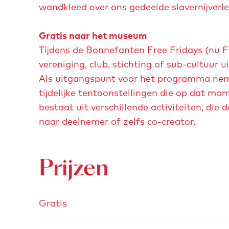
p
wandkleed over ons gedeelde slavernijverle
r
u
g
p
Gratis naar het museum
r
m
Tijdens de Bonnefanten Free Fridays (nu 
o
e
vereniging, club, stichting of sub-cultuur
t
t
Als uitgangspunt voor het programma neme
e
v
tijdelijke tentoonstellingen die op dat m
a
e
bestaat uit verschillende activiteiten, di
f
r
naar deelnemer of zelfs co-creator.
b
g
e
r
e
o
Prijzen
l
t
d
e
i
Gratis
a
n
f
g