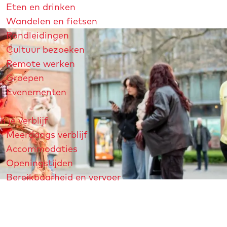
Eten en drinken
Wandelen en fietsen
Rondleidingen
Cultuur bezoeken
Remote werken
Groepen
Evenementen
n je verblijf
Meerdaags verblijf
Accommodaties
Openingstijden
Bereikbaarheid en vervoer
strichtjaar 2026
André Rieu
Maastricht Store
Explore Maastricht