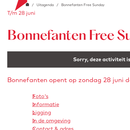
G
o
/
Uitagenda
/
Bonnefanten Free Sunday
i
e
T/m 28 juni
a
o
a
n
r
b
a
s
l
Bonnefanten Free S
a
t
o
r
u
c
d
r
k
Sorry, deze activiteit 
e
e
.
h
n
i
o
Bonnefanten opent op zondag 28 juni d
m
m
a
e
g
Foto's
p
e
Informatie
a
Ligging
g
In de omgeving
e
Contact & adres