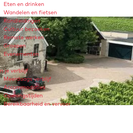
Eten en drinken
Wandelen en fietsen
Rondleidingen
Cultuur bezoeken
Remote werken
Groepen
Evenementen
n je verblijf
Meerdaags verblijf
Accommodaties
Openingstijden
Bereikbaarheid en vervoer
strichtjaar 2026
André Rieu
Maastricht Store
Explore Maastricht