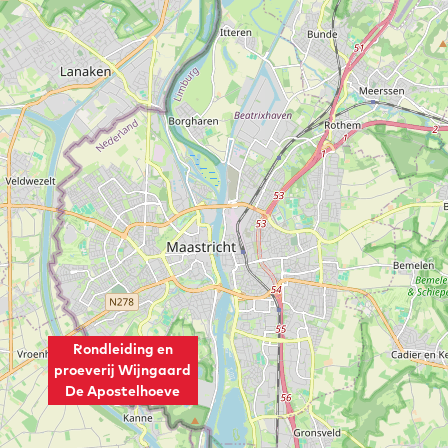
Rondleiding en
proeverij Wijngaard
De Apostelhoeve