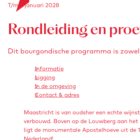
T/m 2 januari 2028
a
o
e
n
r
a
s
Rondleiding en proe
a
t
r
u
d
r
Dit bourgondische programma is zowel v
e
e
h
n
Informatie
o
Ligging
m
In de omgeving
e
Contact & adres
p
a
Maastricht is van oudsher een echte wijns
g
verbouwd. Boven op de Louwberg aan het p
e
ligt de monumentale Apostelhoeve uit de 1
Nederland!