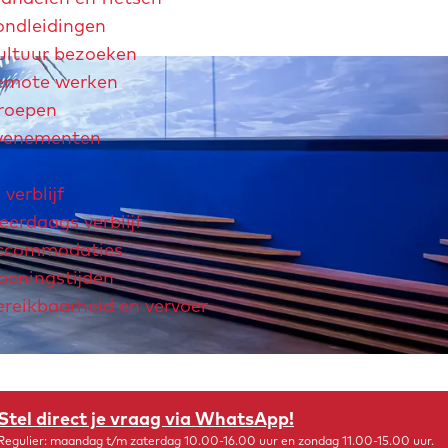
ondleidingen
ultuur bezoeken
emote werken
roepen
venementen
 verblijf
erdaags verblijf
ccommodaties
peningstijden
ereikbaarheid en vervoer
chtjaar 2026
André Rieu
Maastricht Store
Explore Maastricht
Stel direct je vraag via WhatsApp!
Regulier: maandag t/m zaterdag 10.00-16.00 uur en zondag 11.00-15.00 uur.