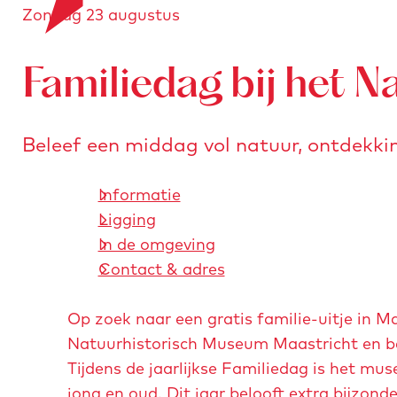
Zondag 23 augustus
a
o
e
n
r
a
s
Familiedag bij het 
a
t
r
u
d
r
Beleef een middag vol natuur, ontdekki
e
e
h
n
Informatie
o
Ligging
m
In de omgeving
e
Contact & adres
p
a
Op zoek naar een gratis familie-uitje in 
g
Natuurhistorisch Museum Maastricht en bel
e
Tijdens de jaarlijkse Familiedag is het mu
jong en oud. Dit jaar belooft extra bijzo