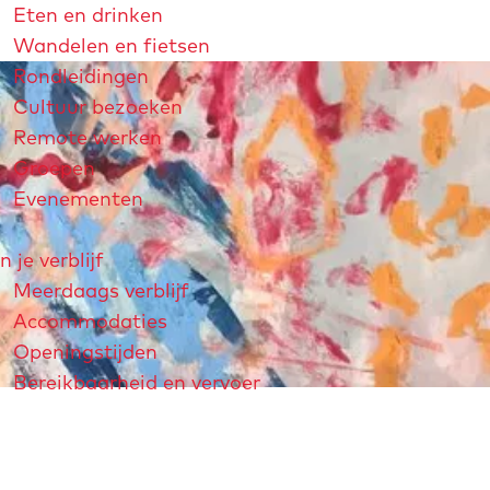
Eten en drinken
Wandelen en fietsen
Rondleidingen
Cultuur bezoeken
Remote werken
Groepen
Evenementen
n je verblijf
Meerdaags verblijf
Accommodaties
Openingstijden
Bereikbaarheid en vervoer
strichtjaar 2026
André Rieu
Maastricht Store
Explore Maastricht