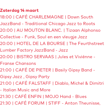
l
Zaterdag 14 maart
d
18:00 | CAFÉ CHARLEMAGNE | Down South
i
JazzBand - Traditional Chicago Jazz to Roots
n
20:00 | AU MOUTON BLANC. | Tizaan Alphonso
g
Collective - Funk, Soul en een vleugje Jazz
S
20:00 | HOTEL DE LA BOURSE | The Feurthstreet
t
Lumber Factory JazzBand - Jazz
i
20:00 | BISTRO SERVAAS | Jules et Viviénne -
f
Franse Chansons
f
21:00 | CAFÉ DE PIETER | Basily Gipsy Band -
Gipsy Jazz , Gipsy Party
21:00 | CAFÉ FALSTAFF | Diablo, Michel & Dimitri
- Italian Music and More
21:30 | CAFÉ ENFIN | MOJO Hand - Blues
21:30 | CAFÉ FORUM | STIFF - Anton Theunisse,