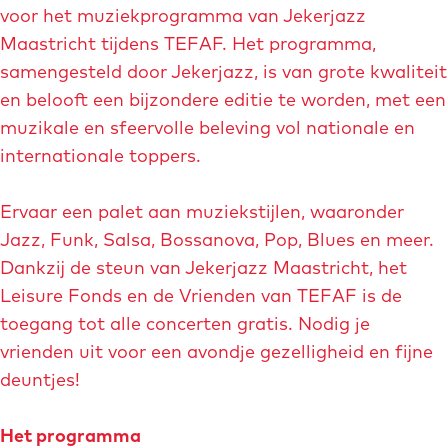
voor het muziekprogramma van Jekerjazz
m
Maastricht tijdens TEFAF. Het programma,
e
samengesteld door Jekerjazz, is van grote kwaliteit
t
en belooft een bijzondere editie te worden, met een
v
muzikale en sfeervolle beleving vol nationale en
e
internationale toppers.
r
g
Ervaar een palet aan muziekstijlen, waaronder
r
Jazz, Funk, Salsa, Bossanova, Pop, Blues en meer.
o
Dankzij de steun van Jekerjazz Maastricht, het
t
Leisure Fonds en de Vrienden van TEFAF is de
e
toegang tot alle concerten gratis. Nodig je
a
vrienden uit voor een avondje gezelligheid en fijne
f
deuntjes!
b
e
Het programma
e