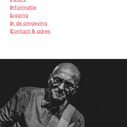
Informatie
Ligging
In de omgeving
Contact & adres
m
e
d
i
a
b
l
o
c