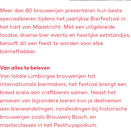
O
o
p
p
c
Meer dan 80 brouwerijen presenteren hun beste
m
e
k
speciaalbieren tijdens het jaarlijkse Bierfestival in
e
n
.
het hart van Maastricht. Met een uitgebreide
t
p
i
locatie, diverse bier-events en heerlijke eetstandjes,
v
o
m
belooft dit een feest te worden voor elke
e
p
a
bierliefhebber.
r
u
g
g
p
e
Van alles te beleven
r
m
Van lokale Limburgse brouwerijen tot
o
e
internationale biermakers, het festival brengt een
t
t
breed scala aan craftbieren samen. Naast het
e
v
proeven van bijzondere bieren kun je deelnemen
a
e
aan bierwandelingen, rondleidingen bij historische
f
r
brouwerijen zoals Brouwerij Bosch, en
b
g
masterclasses in het Pesthuyspodium.
e