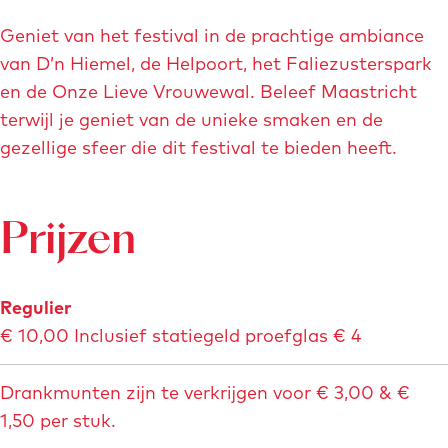
r
e
o
Geniet van het festival in de prachtige ambiance
l
t
van D’n Hiemel, de Helpoort, het Faliezusterspark
d
e
en de Onze Lieve Vrouwewal. Beleef Maastricht
i
a
terwijl je geniet van de unieke smaken en de
n
f
gezellige sfeer die dit festival te bieden heeft.
g
b
B
e
i
e
Prijzen
e
l
r
d
f
Regulier
i
e
€ 10,00 Inclusief statiegeld proefglas € 4
n
s
g
t
Drankmunten zijn te verkrijgen voor € 3,00 & €
B
i
1,50 per stuk.
i
v