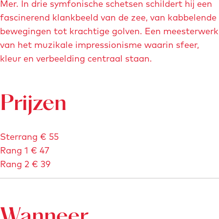
Mer. In drie symfonische schetsen schildert hij een
n
fascinerend klankbeeld van de zee, van kabbelende
g
bewegingen tot krachtige golven. Een meesterwerk
D
van het muzikale impressionisme waarin sfeer,
e
kleur en verbeelding centraal staan.
b
u
s
Prijzen
s
y
'
Sterrang € 55
s
Rang 1 € 47
L
Rang 2 € 39
a
M
e
r
Wanneer