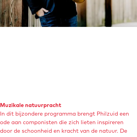
m
a
g
e
O
p
e
n
p
o
p
u
Muzikale natuurpracht
p
In dit bijzondere programma brengt Philzuid een
m
ode aan componisten die zich lieten inspireren
e
door de schoonheid en kracht van de natuur. De
t