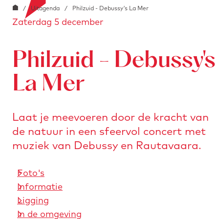
G
o
/
Uitagenda
/
Philzuid - Debussy's La Mer
e
i
Zaterdag 5 december
a
o
a
n
r
b
a
s
l
Philzuid - Debussy's
a
t
o
r
u
La Mer
c
d
r
k
e
e
.
Laat je meevoeren door de kracht van
h
n
i
de natuur in een sfeervol concert met
o
m
muziek van Debussy en Rautavaara.
m
a
e
g
Foto's
p
e
Informatie
a
Ligging
g
In de omgeving
e