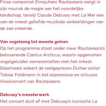
Finse componist Einojuhani Rautavaara vangt in
v
zijn muziek de magie van het noordelijke
e
landschap, terwijl Claude Debussy met La Mer een
r
van de meest geliefde muzikale verbeeldingen van
g
de zee creëerde.
r
o
Van vogelzang tot woeste golven
t
Op het programma staat onder meer Rautavaara’s
e
betoverende Cantus Arcticus, waarin opgenomen
a
vogelgeluiden samensmelten met het orkest.
f
Daarnaast soleert de veelgeprezen Duitse violist
b
Tobias Feldmann in het expressieve en virtuoze
e
Vioolconcert van Rautavaara.
e
l
Debussy's meesterwerk
d
Het concert sluit af met Debussy’s iconische La
i