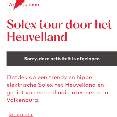
T/m 29 januari
a
o
e
n
r
a
s
Solex tour door het
a
t
r
u
Heuvelland
d
r
e
e
h
n
Sorry, deze activiteit is afgelopen
o
m
Ontdek op een trendy en hippe
e
elektrische Solex het Heuvelland en
p
geniet van een culinair intermezzo in
a
Valkenburg.
g
e
Informatie