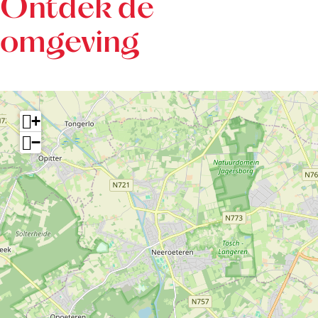
Ontdek de
omgeving
+
−