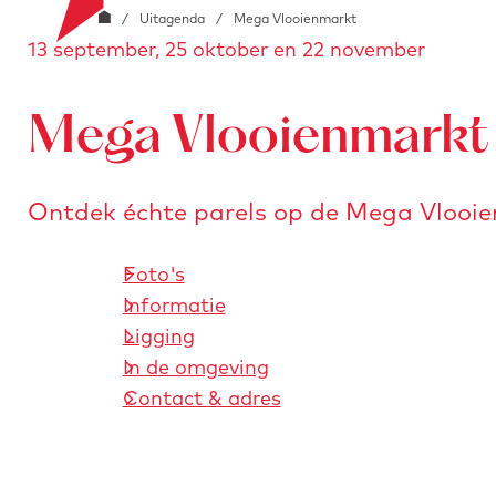
G
o
/
Uitagenda
/
Mega Vlooienmarkt
i
e
13 september, 25 oktober en 22 november
a
o
a
n
r
b
a
s
l
Mega Vlooienmarkt
a
t
o
r
u
c
d
r
Ontdek échte parels op de Mega Vlooi
k
e
e
.
h
n
i
Foto's
o
m
Informatie
m
a
Ligging
e
g
In de omgeving
p
e
Contact & adres
a
g
e