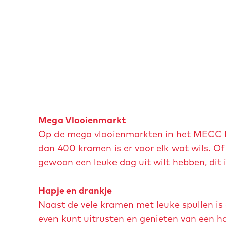
O
p
e
n
p
o
p
u
Mega Vlooienmarkt
p
Op de mega vlooienmarkten in het MECC Maa
m
dan 400 kramen is er voor elk wat wils. Of
e
gewoon een leuke dag uit wilt hebben, dit i
t
v
Hapje en drankje
e
Naast de vele kramen met leuke spullen is 
r
even kunt uitrusten en genieten van een ha
g