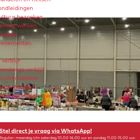
ondleidingen
ultuur bezoeken
emote werken
roepen
venementen
 verblijf
erdaags verblijf
ccommodaties
peningstijden
ereikbaarheid en vervoer
chtjaar 2026
André Rieu
Maastricht Store
Explore Maastricht
Stel direct je vraag via WhatsApp!
Regulier: maandag t/m zaterdag 10.00-16.00 uur en zondag 11.00-15.00 uur.