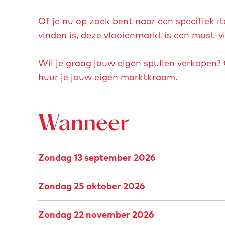
r
Of je nu op zoek bent naar een specifiek i
o
vinden is, deze vlooienmarkt is een must-v
t
e
Wil je graag jouw eigen spullen verkopen?
a
huur je jouw eigen marktkraam.
f
b
e
Wanneer
e
l
d
Zondag 13 september 2026
i
n
Zondag 25 oktober 2026
g
M
Zondag 22 november 2026
e