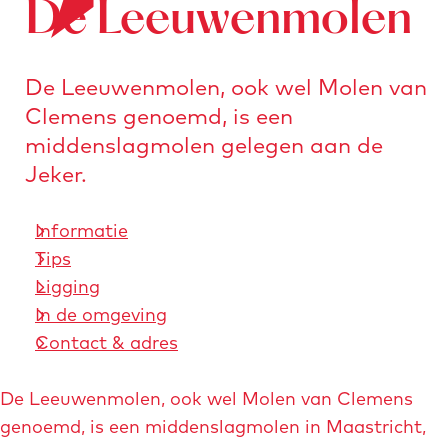
De Leeuwenmolen
o
e
n
r
a
s
a
De Leeuwenmolen, ook wel Molen van
t
r
Clemens genoemd, is een
u
d
middenslagmolen gelegen aan de
r
e
Jeker.
e
h
n
o
Informatie
m
Tips
e
Ligging
p
In de omgeving
a
Contact & adres
g
e
De Leeuwenmolen, ook wel Molen van Clemens
genoemd, is een middenslagmolen in Maastricht,